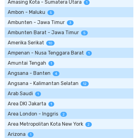
Amasing Kota - Sumatera Utara
1
Ambon - Maluku
5
Ambunten - Jawa Timur
3
Ambunten Barat - Jawa Timur
5
Amerika Serikat
10
Ampenan - Nusa Tenggara Barat
1
Amuntai Tengah
1
Angsana - Banten
4
Angsana - Kalimantan Selatan
12
Arab Saudi
1
Area DKI Jakarta
1
Area London - Inggris
2
Area Metropolitan Kota New York
2
Arizona
1