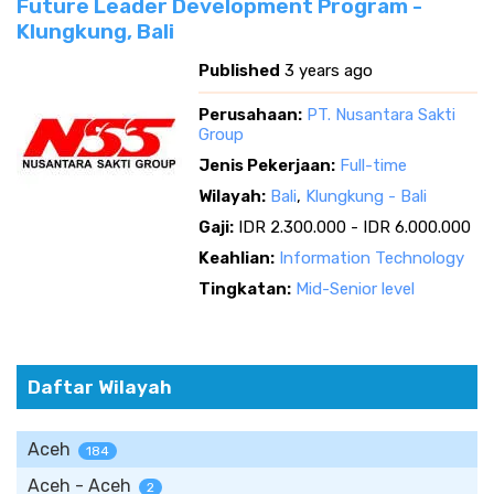
Future Leader Development Program -
Klungkung, Bali
Published
3 years ago
Perusahaan:
PT. Nusantara Sakti
Group
Jenis Pekerjaan:
Full-time
Wilayah:
Bali
,
Klungkung - Bali
Gaji:
IDR 2.300.000 - IDR 6.000.000
Keahlian:
Information Technology
Tingkatan:
Mid-Senior level
Daftar Wilayah
Aceh
184
Aceh - Aceh
2