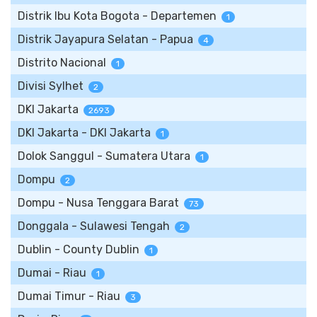
Distrik Ibu Kota Bogota - Departemen
1
Distrik Jayapura Selatan - Papua
4
Distrito Nacional
1
Divisi Sylhet
2
DKI Jakarta
2693
DKI Jakarta - DKI Jakarta
1
Dolok Sanggul - Sumatera Utara
1
Dompu
2
Dompu - Nusa Tenggara Barat
73
Donggala - Sulawesi Tengah
2
Dublin - County Dublin
1
Dumai - Riau
1
Dumai Timur - Riau
3