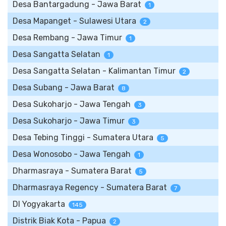
Desa Bantargadung - Jawa Barat
1
Desa Mapanget - Sulawesi Utara
2
Desa Rembang - Jawa Timur
1
Desa Sangatta Selatan
1
Desa Sangatta Selatan - Kalimantan Timur
2
Desa Subang - Jawa Barat
8
Desa Sukoharjo - Jawa Tengah
3
Desa Sukoharjo - Jawa Timur
3
Desa Tebing Tinggi - Sumatera Utara
5
Desa Wonosobo - Jawa Tengah
1
Dharmasraya - Sumatera Barat
5
Dharmasraya Regency - Sumatera Barat
7
DI Yogyakarta
145
Distrik Biak Kota - Papua
2