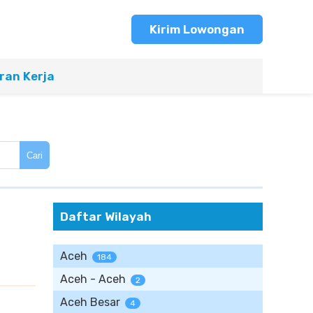
Kirim Lowongan
an Kerja
Cari
Daftar Wilayah
Aceh
184
Aceh - Aceh
2
Aceh Besar
4