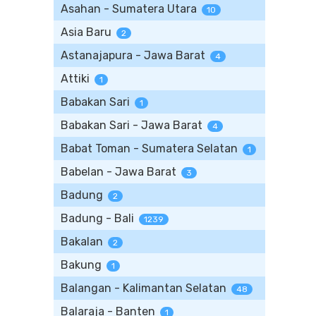
Asahan - Sumatera Utara
10
Asia Baru
2
Astanajapura - Jawa Barat
4
Attiki
1
Babakan Sari
1
Babakan Sari - Jawa Barat
4
Babat Toman - Sumatera Selatan
1
Babelan - Jawa Barat
3
Badung
2
Badung - Bali
1239
Bakalan
2
Bakung
1
Balangan - Kalimantan Selatan
48
Balaraja - Banten
1