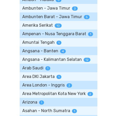
5
Ambunten - Jawa Timur
3
Ambunten Barat - Jawa Timur
5
Amerika Serikat
10
Ampenan - Nusa Tenggara Barat
1
Amuntai Tengah
1
Angsana - Banten
4
Angsana - Kalimantan Selatan
12
Arab Saudi
1
Area DKI Jakarta
1
Area London - Inggris
2
Area Metropolitan Kota New York
2
Arizona
1
Asahan - North Sumatra
1