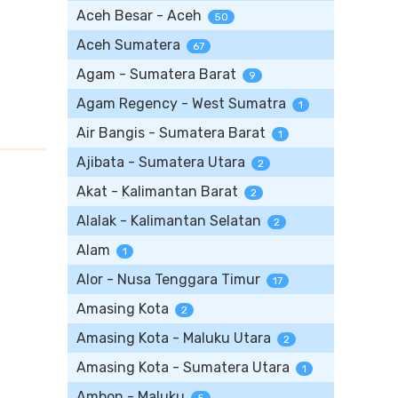
Aceh Besar - Aceh
50
Aceh Sumatera
67
Agam - Sumatera Barat
9
Agam Regency - West Sumatra
1
Air Bangis - Sumatera Barat
1
Ajibata - Sumatera Utara
2
Akat - Kalimantan Barat
2
Alalak - Kalimantan Selatan
2
Alam
1
Alor - Nusa Tenggara Timur
17
Amasing Kota
2
Amasing Kota - Maluku Utara
2
Amasing Kota - Sumatera Utara
1
Ambon - Maluku