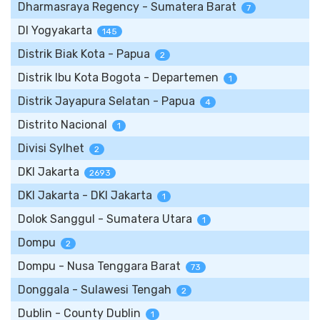
Dharmasraya Regency - Sumatera Barat
7
DI Yogyakarta
145
Distrik Biak Kota - Papua
2
Distrik Ibu Kota Bogota - Departemen
1
Distrik Jayapura Selatan - Papua
4
Distrito Nacional
1
Divisi Sylhet
2
DKI Jakarta
2693
DKI Jakarta - DKI Jakarta
1
Dolok Sanggul - Sumatera Utara
1
Dompu
2
Dompu - Nusa Tenggara Barat
73
Donggala - Sulawesi Tengah
2
Dublin - County Dublin
1