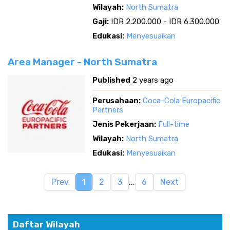
Wilayah:
North Sumatra
Gaji:
IDR 2.200.000 - IDR 6.300.000
Edukasi:
Menyesuaikan
Area Manager - North Sumatra
Published
2 years ago
Perusahaan:
Coca-Cola Europacific
Partners
Jenis Pekerjaan:
Full-time
Wilayah:
North Sumatra
Edukasi:
Menyesuaikan
Prev
1
2
3
...
6
Next
Daftar Wilayah