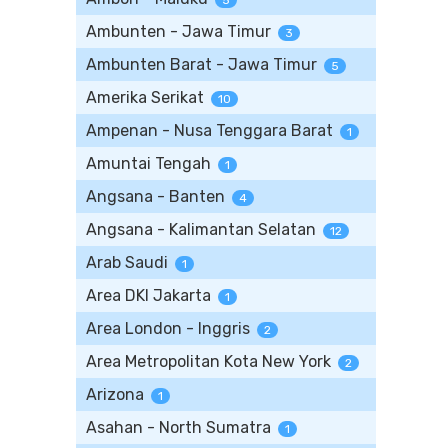
5
Ambunten - Jawa Timur
3
Ambunten Barat - Jawa Timur
5
Amerika Serikat
10
Ampenan - Nusa Tenggara Barat
1
Amuntai Tengah
1
Angsana - Banten
4
Angsana - Kalimantan Selatan
12
Arab Saudi
1
Area DKI Jakarta
1
Area London - Inggris
2
Area Metropolitan Kota New York
2
Arizona
1
Asahan - North Sumatra
1