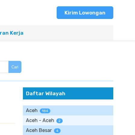
Kirim Lowongan
an Kerja
Cari
Daftar Wilayah
Aceh
184
Aceh - Aceh
2
Aceh Besar
4