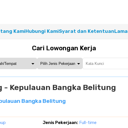
tang Kami
Hubungi Kami
Syarat dan Ketentuan
Lamar
Cari Lowongan Kerja
g - Kepulauan Bangka Belitung
epulauan Bangka Belitung
oup
Jenis Pekerjaan:
Full-time