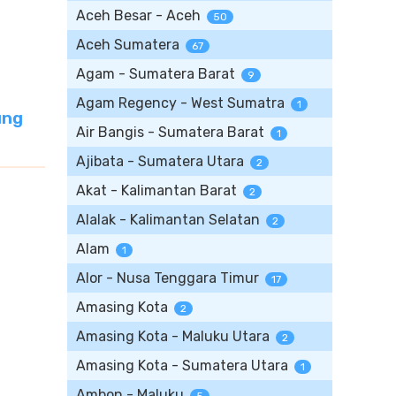
Aceh Besar - Aceh
50
Aceh Sumatera
67
Agam - Sumatera Barat
9
Agam Regency - West Sumatra
1
ung
Air Bangis - Sumatera Barat
1
Ajibata - Sumatera Utara
2
Akat - Kalimantan Barat
2
Alalak - Kalimantan Selatan
2
Alam
1
Alor - Nusa Tenggara Timur
17
Amasing Kota
2
Amasing Kota - Maluku Utara
2
Amasing Kota - Sumatera Utara
1
Ambon - Maluku