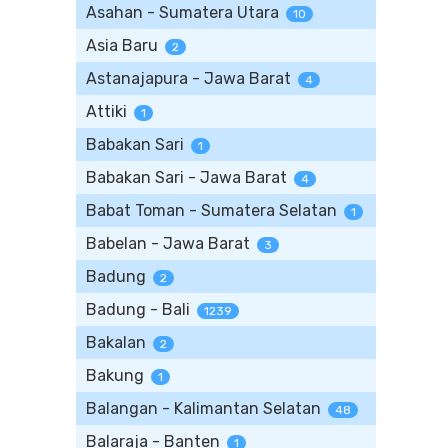
Asahan - Sumatera Utara
10
Asia Baru
2
Astanajapura - Jawa Barat
4
Attiki
1
Babakan Sari
1
Babakan Sari - Jawa Barat
4
Babat Toman - Sumatera Selatan
1
Babelan - Jawa Barat
3
Badung
2
Badung - Bali
1239
Bakalan
2
Bakung
1
Balangan - Kalimantan Selatan
48
Balaraja - Banten
1