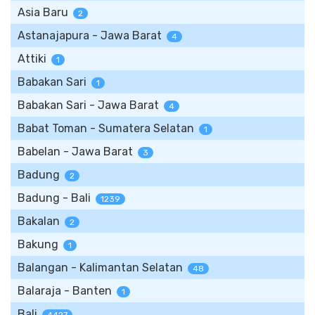
Asia Baru
2
Astanajapura - Jawa Barat
4
Attiki
1
Babakan Sari
1
Babakan Sari - Jawa Barat
4
Babat Toman - Sumatera Selatan
1
Babelan - Jawa Barat
3
Badung
2
Badung - Bali
1239
Bakalan
2
Bakung
1
Balangan - Kalimantan Selatan
48
Balaraja - Banten
1
Bali