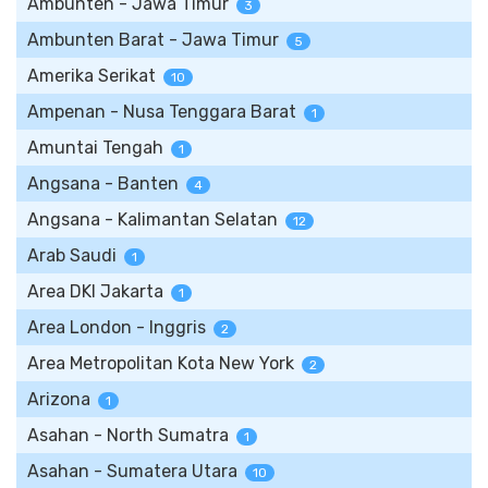
Ambunten - Jawa Timur
3
Ambunten Barat - Jawa Timur
5
Amerika Serikat
10
Ampenan - Nusa Tenggara Barat
1
Amuntai Tengah
1
Angsana - Banten
4
Angsana - Kalimantan Selatan
12
Arab Saudi
1
Area DKI Jakarta
1
Area London - Inggris
2
Area Metropolitan Kota New York
2
Arizona
1
Asahan - North Sumatra
1
Asahan - Sumatera Utara
10