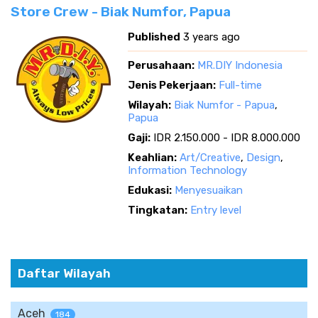
Store Crew - Biak Numfor, Papua
Published
3 years ago
Perusahaan:
MR.DIY Indonesia
Jenis Pekerjaan:
Full-time
Wilayah:
Biak Numfor - Papua
,
Papua
Gaji:
IDR 2.150.000 - IDR 8.000.000
Keahlian:
Art/Creative
,
Design
,
Information Technology
Edukasi:
Menyesuaikan
Tingkatan:
Entry level
Daftar Wilayah
Aceh
184