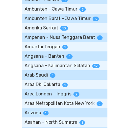
5
Ambunten - Jawa Timur
3
Ambunten Barat - Jawa Timur
5
Amerika Serikat
10
Ampenan - Nusa Tenggara Barat
1
Amuntai Tengah
1
Angsana - Banten
4
Angsana - Kalimantan Selatan
12
Arab Saudi
1
Area DKI Jakarta
1
Area London - Inggris
2
Area Metropolitan Kota New York
2
Arizona
1
Asahan - North Sumatra
1