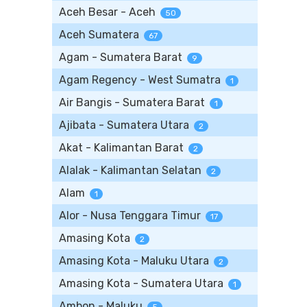
Aceh Besar - Aceh
50
Aceh Sumatera
67
Agam - Sumatera Barat
9
Agam Regency - West Sumatra
1
Air Bangis - Sumatera Barat
1
Ajibata - Sumatera Utara
2
Akat - Kalimantan Barat
2
Alalak - Kalimantan Selatan
2
Alam
1
Alor - Nusa Tenggara Timur
17
Amasing Kota
2
Amasing Kota - Maluku Utara
2
Amasing Kota - Sumatera Utara
1
Ambon - Maluku