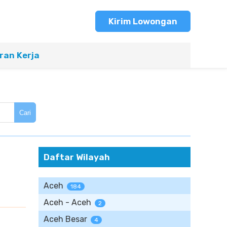
Kirim Lowongan
an Kerja
Cari
Daftar Wilayah
Aceh
184
Aceh - Aceh
2
Aceh Besar
4