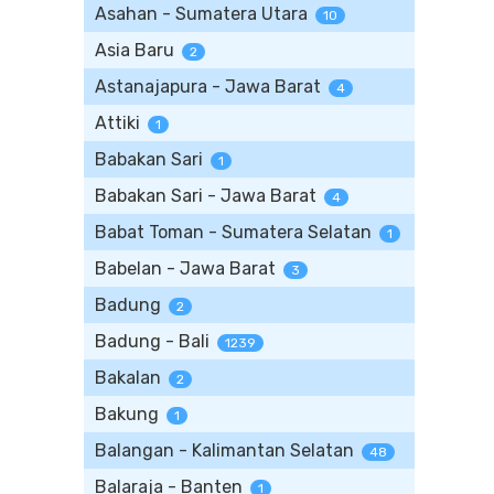
Asahan - Sumatera Utara
10
Asia Baru
2
Astanajapura - Jawa Barat
4
Attiki
1
Babakan Sari
1
Babakan Sari - Jawa Barat
4
Babat Toman - Sumatera Selatan
1
Babelan - Jawa Barat
3
Badung
2
Badung - Bali
1239
Bakalan
2
Bakung
1
Balangan - Kalimantan Selatan
48
Balaraja - Banten
1