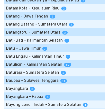
Batam dan Sekitarnya - Kepulauan Riau
1
Batam Kota - Kepulauan Riau
2
Batang - Jawa Tengah
9
Batang Batang - Sumatera Utara
1
Batangtoru - Sumatera Utara
3
Bati-Bati - Kalimantan Selatan
1
Batu - Jawa Timur
7
Batu Engau - Kalimantan Timur
1
Batulicin - Kalimantan Selatan
39
Baturaja - Sumatera Selatan
2
Baubau - Sulawesi Tenggara
14
Bayangkara
2
Bayangkara - Papua
3
Bayung Lencir Indah - Sumatera Selatan
1