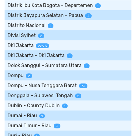
Distrik Ibu Kota Bogota - Departemen
1
Distrik Jayapura Selatan - Papua
4
Distrito Nacional
1
Divisi Sylhet
2
DKI Jakarta
2693
DKI Jakarta - DKI Jakarta
1
Dolok Sanggul - Sumatera Utara
1
Dompu
2
Dompu - Nusa Tenggara Barat
73
Donggala - Sulawesi Tengah
2
Dublin - County Dublin
1
Dumai - Riau
1
Dumai Timur - Riau
3
Duri - Riau