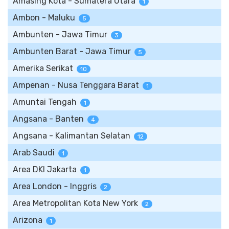
Amasing Kota - Sumatera Utara
1
Ambon - Maluku
5
Ambunten - Jawa Timur
3
Ambunten Barat - Jawa Timur
5
Amerika Serikat
10
Ampenan - Nusa Tenggara Barat
1
Amuntai Tengah
1
Angsana - Banten
4
Angsana - Kalimantan Selatan
12
Arab Saudi
1
Area DKI Jakarta
1
Area London - Inggris
2
Area Metropolitan Kota New York
2
Arizona
1