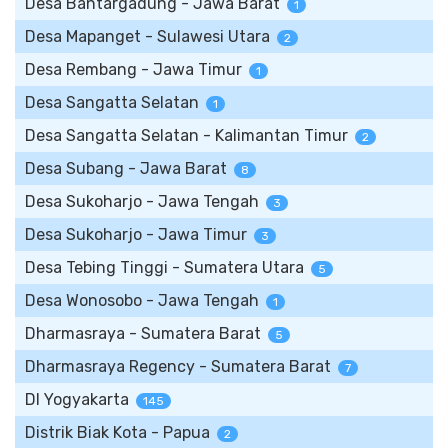
Desa Bantargadung - Jawa Barat
1
Desa Mapanget - Sulawesi Utara
2
Desa Rembang - Jawa Timur
1
Desa Sangatta Selatan
1
Desa Sangatta Selatan - Kalimantan Timur
2
Desa Subang - Jawa Barat
8
Desa Sukoharjo - Jawa Tengah
3
Desa Sukoharjo - Jawa Timur
3
Desa Tebing Tinggi - Sumatera Utara
5
Desa Wonosobo - Jawa Tengah
1
Dharmasraya - Sumatera Barat
5
Dharmasraya Regency - Sumatera Barat
7
DI Yogyakarta
145
Distrik Biak Kota - Papua
2