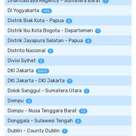
Dharmasraya Regency - Sumatera Barat
7
DI Yogyakarta
145
Distrik Biak Kota - Papua
2
Distrik Ibu Kota Bogota - Departemen
1
Distrik Jayapura Selatan - Papua
4
Distrito Nacional
1
Divisi Sylhet
2
DKI Jakarta
2693
DKI Jakarta - DKI Jakarta
1
Dolok Sanggul - Sumatera Utara
1
Dompu
2
Dompu - Nusa Tenggara Barat
73
Donggala - Sulawesi Tengah
2
Dublin - County Dublin
1