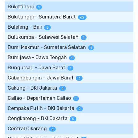
Bukittinggi
1
Bukittinggi - Sumatera Barat
62
Buleleng - Bali
5
Bulukumba - Sulawesi Selatan
1
Bumi Makmur - Sumatera Selatan
1
Bumijawa - Jawa Tengah
1
Bungursari - Jawa Barat
1
Cabangbungin - Jawa Barat
3
Cakung - DKI Jakarta
4
Callao - Departemen Callao
1
Cempaka Putih - DKI Jakarta
2
Cengkareng - DKI Jakarta
5
Central Cikarang
3