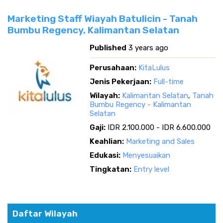
Marketing Staff Wiayah Batulicin - Tanah
Bumbu Regency, Kalimantan Selatan
Published
3 years ago
Perusahaan:
KitaLulus
Jenis Pekerjaan:
Full-time
Wilayah:
Kalimantan Selatan
,
Tanah
Bumbu Regency - Kalimantan
Selatan
Gaji:
IDR 2.100.000 - IDR 6.600.000
Keahlian:
Marketing and Sales
Edukasi:
Menyesuaikan
Tingkatan:
Entry level
Daftar Wilayah