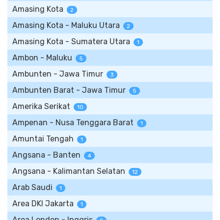
Amasing Kota
2
Amasing Kota - Maluku Utara
2
Amasing Kota - Sumatera Utara
1
Ambon - Maluku
5
Ambunten - Jawa Timur
3
Ambunten Barat - Jawa Timur
5
Amerika Serikat
10
Ampenan - Nusa Tenggara Barat
1
Amuntai Tengah
1
Angsana - Banten
4
Angsana - Kalimantan Selatan
12
Arab Saudi
1
Area DKI Jakarta
1
Area London - Inggris