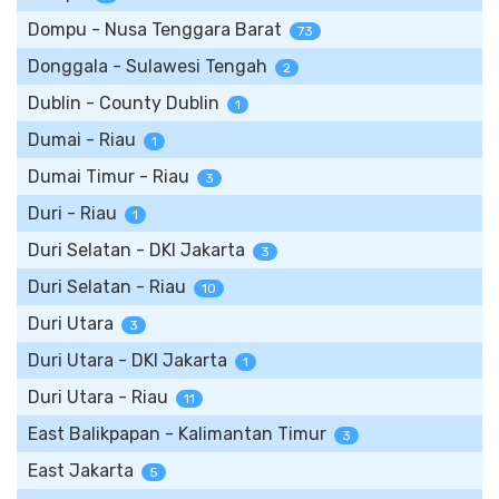
Dompu - Nusa Tenggara Barat
73
Donggala - Sulawesi Tengah
2
Dublin - County Dublin
1
Dumai - Riau
1
Dumai Timur - Riau
3
Duri - Riau
1
Duri Selatan - DKI Jakarta
3
Duri Selatan - Riau
10
Duri Utara
3
Duri Utara - DKI Jakarta
1
Duri Utara - Riau
11
East Balikpapan - Kalimantan Timur
3
East Jakarta
5