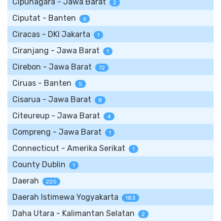
Cipunagara - Jawa Barat
2
Ciputat - Banten
6
Ciracas - DKI Jakarta
1
Ciranjang - Jawa Barat
1
Cirebon - Jawa Barat
72
Ciruas - Banten
5
Cisarua - Jawa Barat
8
Citeureup - Jawa Barat
4
Compreng - Jawa Barat
1
Connecticut - Amerika Serikat
1
County Dublin
1
Daerah
225
Daerah Istimewa Yogyakarta
183
Daha Utara - Kalimantan Selatan
2