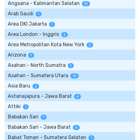
Angsana - Kalimantan Selatan
12
Arab Saudi
1
Area DKI Jakarta
1
Area London - Inggris
2
Area Metropolitan Kota New York
2
Arizona
1
Asahan - North Sumatra
1
Asahan - Sumatera Utara
10
Asia Baru
2
Astanajapura - Jawa Barat
4
Attiki
1
Babakan Sari
1
Babakan Sari - Jawa Barat
4
Babat Toman - Sumatera Selatan
1