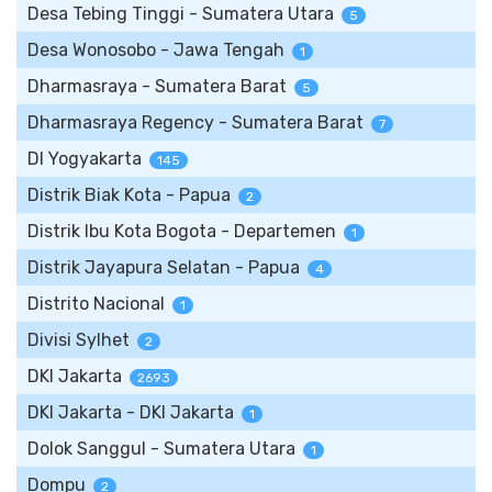
Desa Tebing Tinggi - Sumatera Utara
5
Desa Wonosobo - Jawa Tengah
1
Dharmasraya - Sumatera Barat
5
Dharmasraya Regency - Sumatera Barat
7
DI Yogyakarta
145
Distrik Biak Kota - Papua
2
Distrik Ibu Kota Bogota - Departemen
1
Distrik Jayapura Selatan - Papua
4
Distrito Nacional
1
Divisi Sylhet
2
DKI Jakarta
2693
DKI Jakarta - DKI Jakarta
1
Dolok Sanggul - Sumatera Utara
1
Dompu
2