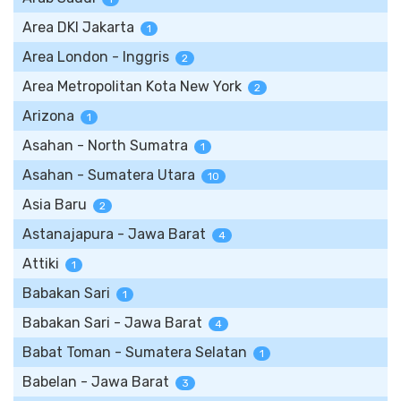
Area DKI Jakarta
1
Area London - Inggris
2
Area Metropolitan Kota New York
2
Arizona
1
Asahan - North Sumatra
1
Asahan - Sumatera Utara
10
Asia Baru
2
Astanajapura - Jawa Barat
4
Attiki
1
Babakan Sari
1
Babakan Sari - Jawa Barat
4
Babat Toman - Sumatera Selatan
1
Babelan - Jawa Barat
3