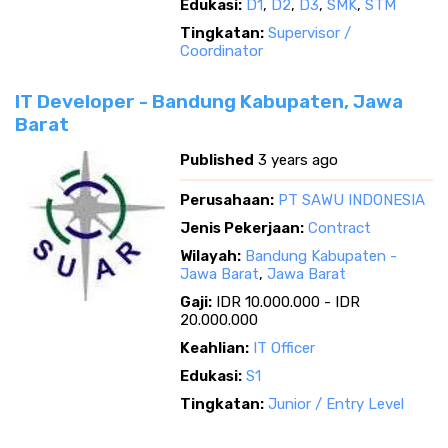
Edukasi:
D1
,
D2
,
D3
,
SMK
,
STM
Tingkatan:
Supervisor /
Coordinator
IT Developer - Bandung Kabupaten, Jawa
Barat
Published
3 years ago
Perusahaan:
PT SAWU INDONESIA
Jenis Pekerjaan:
Contract
Wilayah:
Bandung Kabupaten -
Jawa Barat
,
Jawa Barat
Gaji:
IDR 10.000.000 - IDR
20.000.000
Keahlian:
IT Officer
Edukasi:
S1
Tingkatan:
Junior / Entry Level