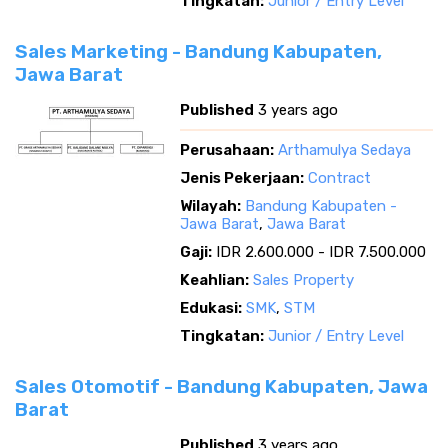
Tingkatan:
Junior / Entry Level
Sales Marketing - Bandung Kabupaten,
Jawa Barat
Published
3 years ago
Perusahaan:
Arthamulya Sedaya
Jenis Pekerjaan:
Contract
Wilayah:
Bandung Kabupaten -
Jawa Barat
,
Jawa Barat
Gaji:
IDR 2.600.000 - IDR 7.500.000
Keahlian:
Sales Property
Edukasi:
SMK
,
STM
Tingkatan:
Junior / Entry Level
Sales Otomotif - Bandung Kabupaten, Jawa
Barat
Published
3 years ago