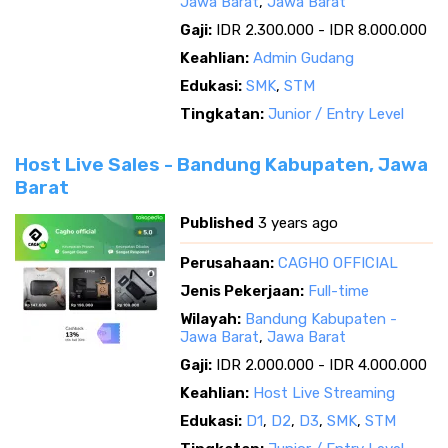
Jawa Barat
,
Jawa Barat
Gaji:
IDR 2.300.000 - IDR 8.000.000
Keahlian:
Admin Gudang
Edukasi:
SMK
,
STM
Tingkatan:
Junior / Entry Level
Host Live Sales - Bandung Kabupaten, Jawa
Barat
Published
3 years ago
Perusahaan:
CAGHO OFFICIAL
Jenis Pekerjaan:
Full-time
Wilayah:
Bandung Kabupaten -
Jawa Barat
,
Jawa Barat
Gaji:
IDR 2.000.000 - IDR 4.000.000
Keahlian:
Host Live Streaming
Edukasi:
D1
,
D2
,
D3
,
SMK
,
STM