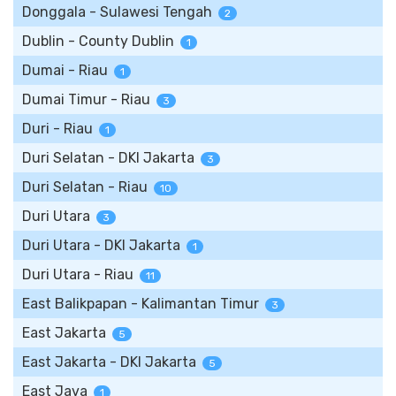
Donggala - Sulawesi Tengah
2
Dublin - County Dublin
1
Dumai - Riau
1
Dumai Timur - Riau
3
Duri - Riau
1
Duri Selatan - DKI Jakarta
3
Duri Selatan - Riau
10
Duri Utara
3
Duri Utara - DKI Jakarta
1
Duri Utara - Riau
11
East Balikpapan - Kalimantan Timur
3
East Jakarta
5
East Jakarta - DKI Jakarta
5
East Java
1