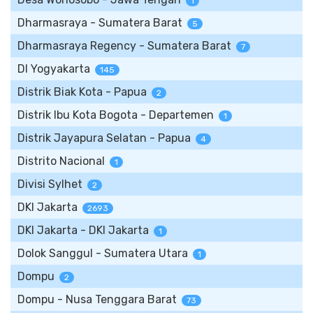
1
Dharmasraya - Sumatera Barat
5
Dharmasraya Regency - Sumatera Barat
7
DI Yogyakarta
145
Distrik Biak Kota - Papua
2
Distrik Ibu Kota Bogota - Departemen
1
Distrik Jayapura Selatan - Papua
4
Distrito Nacional
1
Divisi Sylhet
2
DKI Jakarta
2693
DKI Jakarta - DKI Jakarta
1
Dolok Sanggul - Sumatera Utara
1
Dompu
2
Dompu - Nusa Tenggara Barat
73