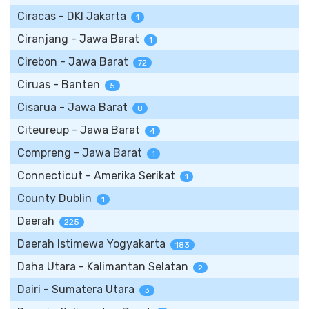
Ciracas - DKI Jakarta
1
Ciranjang - Jawa Barat
1
Cirebon - Jawa Barat
72
Ciruas - Banten
5
Cisarua - Jawa Barat
8
Citeureup - Jawa Barat
4
Compreng - Jawa Barat
1
Connecticut - Amerika Serikat
1
County Dublin
1
Daerah
225
Daerah Istimewa Yogyakarta
183
Daha Utara - Kalimantan Selatan
2
Dairi - Sumatera Utara
3