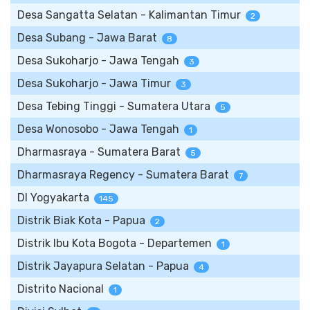
Desa Sangatta Selatan - Kalimantan Timur
2
Desa Subang - Jawa Barat
8
Desa Sukoharjo - Jawa Tengah
3
Desa Sukoharjo - Jawa Timur
3
Desa Tebing Tinggi - Sumatera Utara
5
Desa Wonosobo - Jawa Tengah
1
Dharmasraya - Sumatera Barat
5
Dharmasraya Regency - Sumatera Barat
7
DI Yogyakarta
145
Distrik Biak Kota - Papua
2
Distrik Ibu Kota Bogota - Departemen
1
Distrik Jayapura Selatan - Papua
4
Distrito Nacional
1