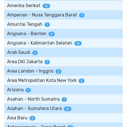
Amerika Serikat
10
Ampenan - Nusa Tenggara Barat
1
Amuntai Tengah
1
Angsana - Banten
4
Angsana - Kalimantan Selatan
12
Arab Saudi
1
Area DKI Jakarta
1
Area London - Inggris
2
Area Metropolitan Kota New York
2
Arizona
1
Asahan - North Sumatra
1
Asahan - Sumatera Utara
10
Asia Baru
2