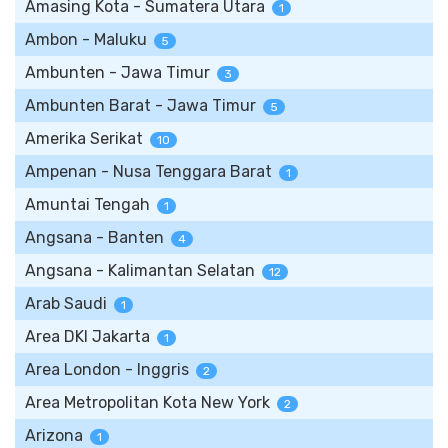
Amasing Kota - Sumatera Utara
1
Ambon - Maluku
5
Ambunten - Jawa Timur
3
Ambunten Barat - Jawa Timur
5
Amerika Serikat
10
Ampenan - Nusa Tenggara Barat
1
Amuntai Tengah
1
Angsana - Banten
4
Angsana - Kalimantan Selatan
12
Arab Saudi
1
Area DKI Jakarta
1
Area London - Inggris
2
Area Metropolitan Kota New York
2
Arizona
1