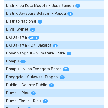
Distrik Ibu Kota Bogota - Departemen
1
Distrik Jayapura Selatan - Papua
4
Distrito Nacional
1
Divisi Sylhet
2
DKI Jakarta
2693
DKI Jakarta - DKI Jakarta
1
Dolok Sanggul - Sumatera Utara
1
Dompu
2
Dompu - Nusa Tenggara Barat
73
Donggala - Sulawesi Tengah
2
Dublin - County Dublin
1
Dumai - Riau
1
Dumai Timur - Riau
3