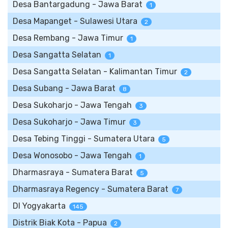
Desa Bantargadung - Jawa Barat
1
Desa Mapanget - Sulawesi Utara
2
Desa Rembang - Jawa Timur
1
Desa Sangatta Selatan
1
Desa Sangatta Selatan - Kalimantan Timur
2
Desa Subang - Jawa Barat
8
Desa Sukoharjo - Jawa Tengah
3
Desa Sukoharjo - Jawa Timur
3
Desa Tebing Tinggi - Sumatera Utara
5
Desa Wonosobo - Jawa Tengah
1
Dharmasraya - Sumatera Barat
5
Dharmasraya Regency - Sumatera Barat
7
DI Yogyakarta
145
Distrik Biak Kota - Papua
2