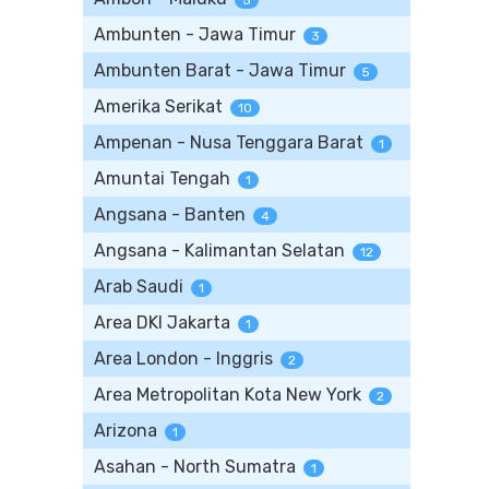
5
Ambunten - Jawa Timur
3
Ambunten Barat - Jawa Timur
5
Amerika Serikat
10
Ampenan - Nusa Tenggara Barat
1
Amuntai Tengah
1
Angsana - Banten
4
Angsana - Kalimantan Selatan
12
Arab Saudi
1
Area DKI Jakarta
1
Area London - Inggris
2
Area Metropolitan Kota New York
2
Arizona
1
Asahan - North Sumatra
1