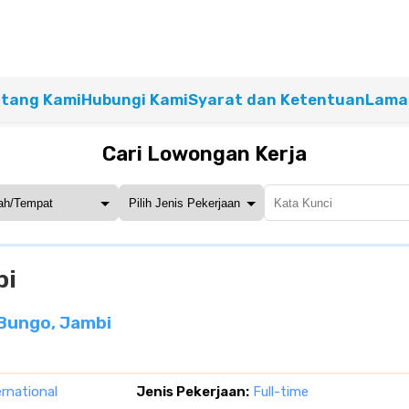
tang Kami
Hubungi Kami
Syarat dan Ketentuan
Lamar
Cari Lowongan Kerja
bi
 Bungo, Jambi
ernational
Jenis Pekerjaan:
Full-time