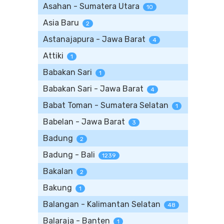
Asahan - Sumatera Utara
10
Asia Baru
2
Astanajapura - Jawa Barat
4
Attiki
1
Babakan Sari
1
Babakan Sari - Jawa Barat
4
Babat Toman - Sumatera Selatan
1
Babelan - Jawa Barat
3
Badung
2
Badung - Bali
1239
Bakalan
2
Bakung
1
Balangan - Kalimantan Selatan
48
Balaraja - Banten
1