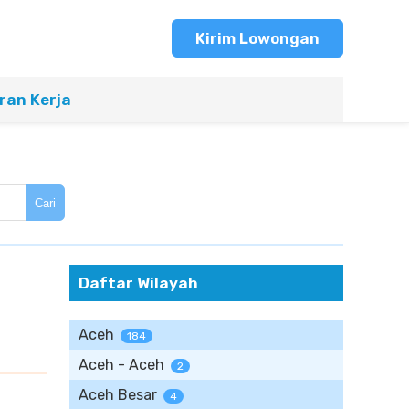
Kirim Lowongan
an Kerja
Cari
Daftar Wilayah
Aceh
184
Aceh - Aceh
2
Aceh Besar
4