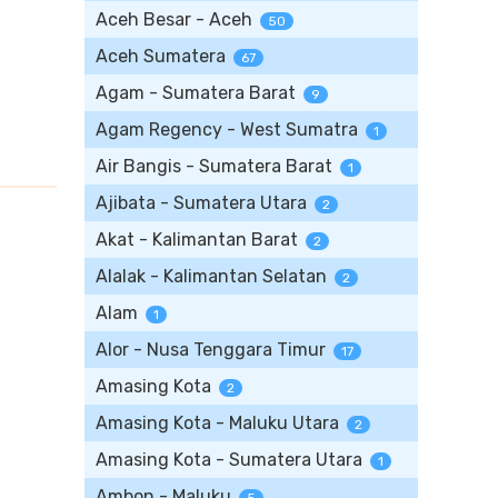
Aceh Besar - Aceh
50
Aceh Sumatera
67
Agam - Sumatera Barat
9
Agam Regency - West Sumatra
1
Air Bangis - Sumatera Barat
1
Ajibata - Sumatera Utara
2
Akat - Kalimantan Barat
2
Alalak - Kalimantan Selatan
2
Alam
1
Alor - Nusa Tenggara Timur
17
Amasing Kota
2
Amasing Kota - Maluku Utara
2
Amasing Kota - Sumatera Utara
1
Ambon - Maluku