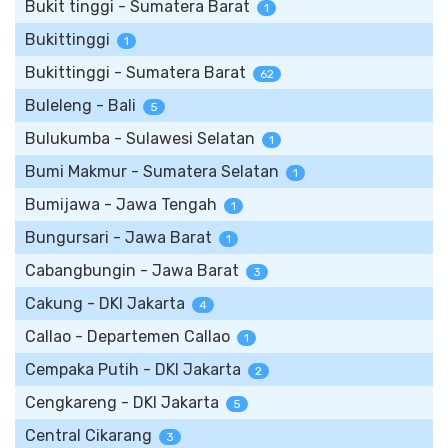
Bukit tinggi - Sumatera Barat
1
Bukittinggi
1
Bukittinggi - Sumatera Barat
62
Buleleng - Bali
5
Bulukumba - Sulawesi Selatan
1
Bumi Makmur - Sumatera Selatan
1
Bumijawa - Jawa Tengah
1
Bungursari - Jawa Barat
1
Cabangbungin - Jawa Barat
3
Cakung - DKI Jakarta
4
Callao - Departemen Callao
1
Cempaka Putih - DKI Jakarta
2
Cengkareng - DKI Jakarta
5
Central Cikarang
3