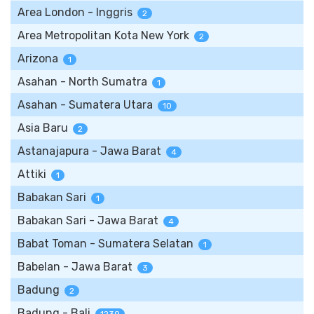
Area London - Inggris
2
Area Metropolitan Kota New York
2
Arizona
1
Asahan - North Sumatra
1
Asahan - Sumatera Utara
10
Asia Baru
2
Astanajapura - Jawa Barat
4
Attiki
1
Babakan Sari
1
Babakan Sari - Jawa Barat
4
Babat Toman - Sumatera Selatan
1
Babelan - Jawa Barat
3
Badung
2
Badung - Bali