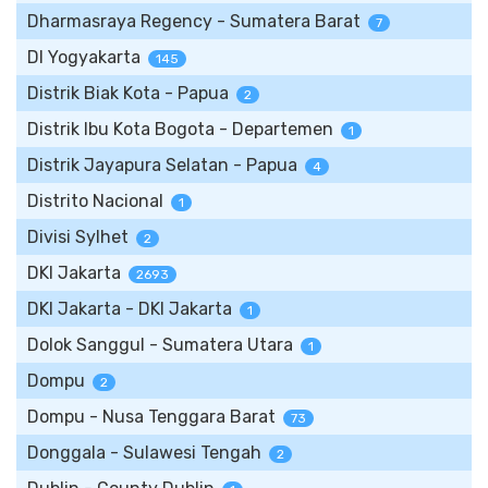
Dharmasraya Regency - Sumatera Barat
7
DI Yogyakarta
145
Distrik Biak Kota - Papua
2
Distrik Ibu Kota Bogota - Departemen
1
Distrik Jayapura Selatan - Papua
4
Distrito Nacional
1
Divisi Sylhet
2
DKI Jakarta
2693
DKI Jakarta - DKI Jakarta
1
Dolok Sanggul - Sumatera Utara
1
Dompu
2
Dompu - Nusa Tenggara Barat
73
Donggala - Sulawesi Tengah
2