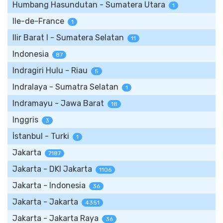
Humbang Hasundutan - Sumatera Utara
1
Ile-de-France
1
Ilir Barat I - Sumatera Selatan
11
Indonesia
87
Indragiri Hulu - Riau
5
Indralaya - Sumatra Selatan
1
Indramayu - Jawa Barat
18
Inggris
3
İstanbul - Turki
1
Jakarta
7187
Jakarta - DKI Jakarta
1106
Jakarta - Indonesia
36
Jakarta - Jakarta
4351
Jakarta - Jakarta Raya
36