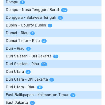
Dompu
2
Dompu - Nusa Tenggara Barat
73
Donggala - Sulawesi Tengah
2
Dublin - County Dublin
1
Dumai - Riau
1
Dumai Timur - Riau
3
Duri - Riau
1
Duri Selatan - DKI Jakarta
3
Duri Selatan - Riau
10
Duri Utara
3
Duri Utara - DKI Jakarta
1
Duri Utara - Riau
11
East Balikpapan - Kalimantan Timur
3
East Jakarta
5