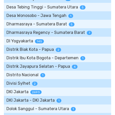
Desa Tebing Tinggi - Sumatera Utara
5
Desa Wonosobo - Jawa Tengah
1
Dharmasraya - Sumatera Barat
5
Dharmasraya Regency - Sumatera Barat
7
DI Yogyakarta
145
Distrik Biak Kota - Papua
2
Distrik Ibu Kota Bogota - Departemen
1
Distrik Jayapura Selatan - Papua
4
Distrito Nacional
1
Divisi Sylhet
2
DKI Jakarta
2693
DKI Jakarta - DKI Jakarta
1
Dolok Sanggul - Sumatera Utara
1