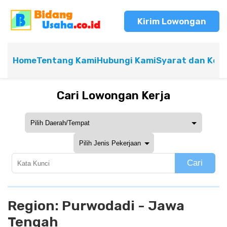
Kirim Lowongan
Home
Tentang Kami
Hubungi Kami
Syarat dan Ket
Cari Lowongan Kerja
Cari
Region:
Purwodadi - Jawa
Tengah