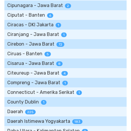
Cipunagara - Jawa Barat
2
Ciputat - Banten
6
Ciracas - DKI Jakarta
1
Ciranjang - Jawa Barat
1
Cirebon - Jawa Barat
72
Ciruas - Banten
5
Cisarua - Jawa Barat
8
Citeureup - Jawa Barat
4
Compreng - Jawa Barat
1
Connecticut - Amerika Serikat
1
County Dublin
1
Daerah
225
Daerah Istimewa Yogyakarta
183
Daha Utara - Kalimantan Selatan