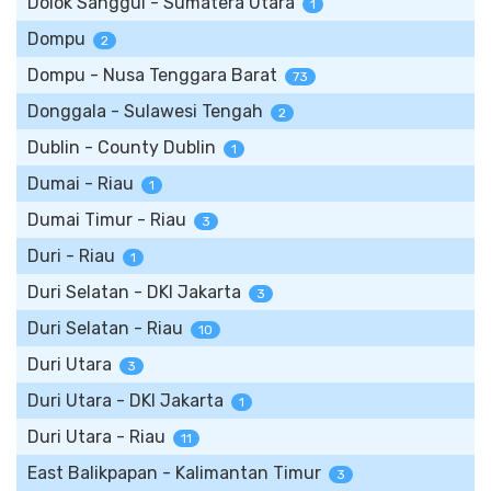
Dolok Sanggul - Sumatera Utara
1
Dompu
2
Dompu - Nusa Tenggara Barat
73
Donggala - Sulawesi Tengah
2
Dublin - County Dublin
1
Dumai - Riau
1
Dumai Timur - Riau
3
Duri - Riau
1
Duri Selatan - DKI Jakarta
3
Duri Selatan - Riau
10
Duri Utara
3
Duri Utara - DKI Jakarta
1
Duri Utara - Riau
11
East Balikpapan - Kalimantan Timur
3