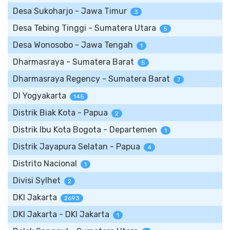
Desa Sukoharjo - Jawa Timur
3
Desa Tebing Tinggi - Sumatera Utara
5
Desa Wonosobo - Jawa Tengah
1
Dharmasraya - Sumatera Barat
5
Dharmasraya Regency - Sumatera Barat
7
DI Yogyakarta
145
Distrik Biak Kota - Papua
2
Distrik Ibu Kota Bogota - Departemen
1
Distrik Jayapura Selatan - Papua
4
Distrito Nacional
1
Divisi Sylhet
2
DKI Jakarta
2693
DKI Jakarta - DKI Jakarta
1