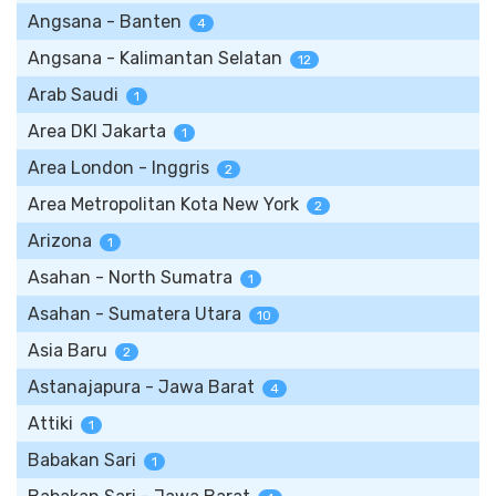
Angsana - Banten
4
Angsana - Kalimantan Selatan
12
Arab Saudi
1
Area DKI Jakarta
1
Area London - Inggris
2
Area Metropolitan Kota New York
2
Arizona
1
Asahan - North Sumatra
1
Asahan - Sumatera Utara
10
Asia Baru
2
Astanajapura - Jawa Barat
4
Attiki
1
Babakan Sari
1