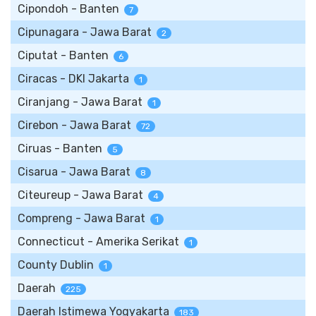
Cipondoh - Banten
7
Cipunagara - Jawa Barat
2
Ciputat - Banten
6
Ciracas - DKI Jakarta
1
Ciranjang - Jawa Barat
1
Cirebon - Jawa Barat
72
Ciruas - Banten
5
Cisarua - Jawa Barat
8
Citeureup - Jawa Barat
4
Compreng - Jawa Barat
1
Connecticut - Amerika Serikat
1
County Dublin
1
Daerah
225
Daerah Istimewa Yogyakarta
183