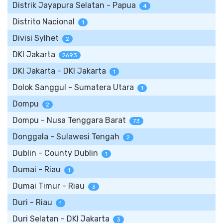
Distrik Jayapura Selatan - Papua
4
Distrito Nacional
1
Divisi Sylhet
2
DKI Jakarta
2693
DKI Jakarta - DKI Jakarta
1
Dolok Sanggul - Sumatera Utara
1
Dompu
2
Dompu - Nusa Tenggara Barat
73
Donggala - Sulawesi Tengah
2
Dublin - County Dublin
1
Dumai - Riau
1
Dumai Timur - Riau
3
Duri - Riau
1
Duri Selatan - DKI Jakarta
3