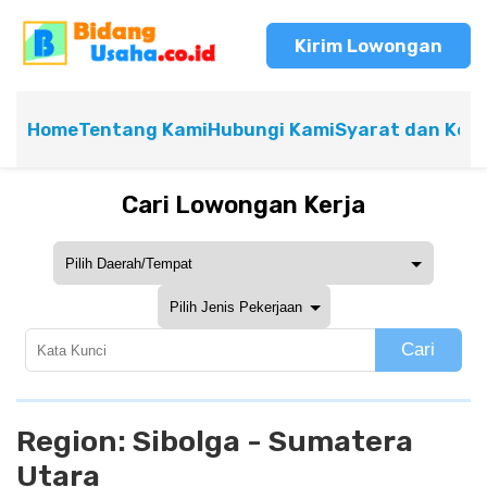
Kirim Lowongan
Home
Tentang Kami
Hubungi Kami
Syarat dan Ket
Cari Lowongan Kerja
Cari
Region:
Sibolga - Sumatera
Utara