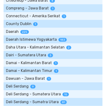
Citeureup - Jawa Barat
4
Compreng - Jawa Barat
1
Connecticut - Amerika Serikat
1
County Dublin
1
Daerah
225
Daerah Istimewa Yogyakarta
183
Daha Utara - Kalimantan Selatan
2
Dairi - Sumatera Utara
3
Damai - Kalimantan Barat
1
Damai - Kalimantan Timur
1
Dawuan - Jawa Barat
1
Deli Serdang
9
Deli Serdang - Sumatera Utara
15
Deli Serdang - Sumatra Utara
81