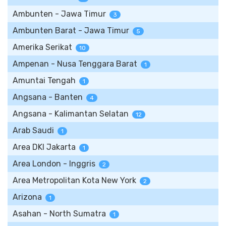
Ambunten - Jawa Timur
3
Ambunten Barat - Jawa Timur
5
Amerika Serikat
10
Ampenan - Nusa Tenggara Barat
1
Amuntai Tengah
1
Angsana - Banten
4
Angsana - Kalimantan Selatan
12
Arab Saudi
1
Area DKI Jakarta
1
Area London - Inggris
2
Area Metropolitan Kota New York
2
Arizona
1
Asahan - North Sumatra
1