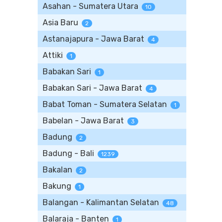
Asahan - Sumatera Utara
10
Asia Baru
2
Astanajapura - Jawa Barat
4
Attiki
1
Babakan Sari
1
Babakan Sari - Jawa Barat
4
Babat Toman - Sumatera Selatan
1
Babelan - Jawa Barat
3
Badung
2
Badung - Bali
1239
Bakalan
2
Bakung
1
Balangan - Kalimantan Selatan
48
Balaraja - Banten
1