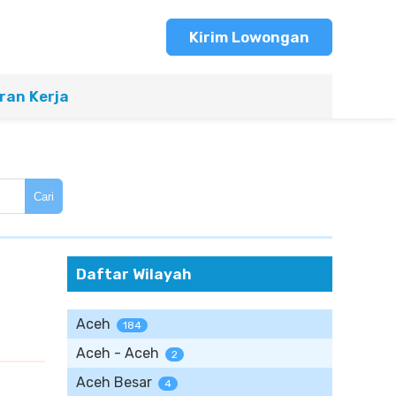
Kirim Lowongan
an Kerja
Cari
Daftar Wilayah
Aceh
184
Aceh - Aceh
2
Aceh Besar
4