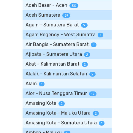
Aceh Besar - Aceh
50
Aceh Sumatera
67
Agam - Sumatera Barat
9
Agam Regency - West Sumatra
1
Air Bangis - Sumatera Barat
1
Ajibata - Sumatera Utara
2
Akat - Kalimantan Barat
2
Alalak - Kalimantan Selatan
2
Alam
1
Alor - Nusa Tenggara Timur
17
Amasing Kota
2
Amasing Kota - Maluku Utara
2
Amasing Kota - Sumatera Utara
1
Ambon - Maluku