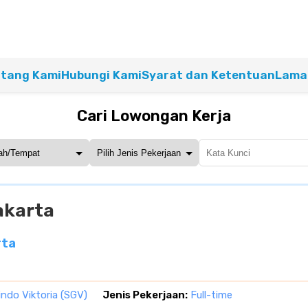
tang Kami
Hubungi Kami
Syarat dan Ketentuan
Lamar
Cari Lowongan Kerja
akarta
rta
indo Viktoria (SGV)
Jenis Pekerjaan:
Full-time