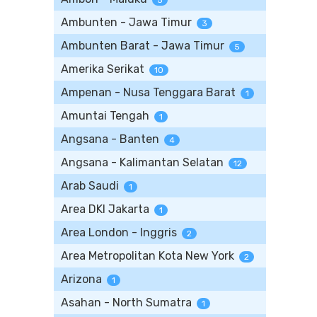
5
Ambunten - Jawa Timur
3
Ambunten Barat - Jawa Timur
5
Amerika Serikat
10
Ampenan - Nusa Tenggara Barat
1
Amuntai Tengah
1
Angsana - Banten
4
Angsana - Kalimantan Selatan
12
Arab Saudi
1
Area DKI Jakarta
1
Area London - Inggris
2
Area Metropolitan Kota New York
2
Arizona
1
Asahan - North Sumatra
1