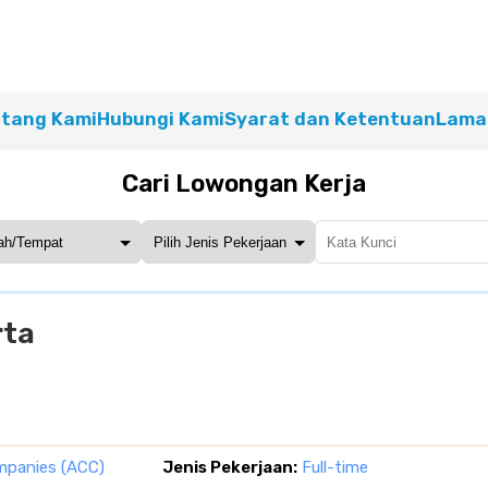
tang Kami
Hubungi Kami
Syarat dan Ketentuan
Lamar
Cari Lowongan Kerja
rta
mpanies (ACC)
Jenis Pekerjaan:
Full-time