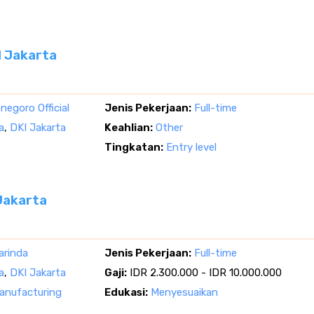
I Jakarta
negoro Official
Jenis Pekerjaan:
Full-time
a
,
DKI Jakarta
Keahlian:
Other
Tingkatan:
Entry level
Jakarta
arinda
Jenis Pekerjaan:
Full-time
a
,
DKI Jakarta
Gaji:
IDR 2.300.000 - IDR 10.000.000
nufacturing
Edukasi:
Menyesuaikan