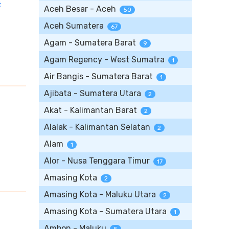
t
Aceh Besar - Aceh
50
Aceh Sumatera
67
Agam - Sumatera Barat
9
Agam Regency - West Sumatra
1
Air Bangis - Sumatera Barat
1
Ajibata - Sumatera Utara
2
Akat - Kalimantan Barat
2
Alalak - Kalimantan Selatan
2
Alam
1
Alor - Nusa Tenggara Timur
17
Amasing Kota
2
Amasing Kota - Maluku Utara
2
Amasing Kota - Sumatera Utara
1
Ambon - Maluku