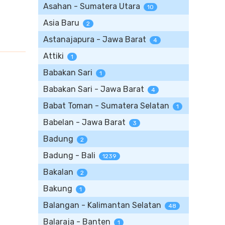
Asahan - Sumatera Utara
10
Asia Baru
2
Astanajapura - Jawa Barat
4
Attiki
1
Babakan Sari
1
Babakan Sari - Jawa Barat
4
Babat Toman - Sumatera Selatan
1
Babelan - Jawa Barat
3
Badung
2
Badung - Bali
1239
Bakalan
2
Bakung
1
Balangan - Kalimantan Selatan
48
Balaraja - Banten
1