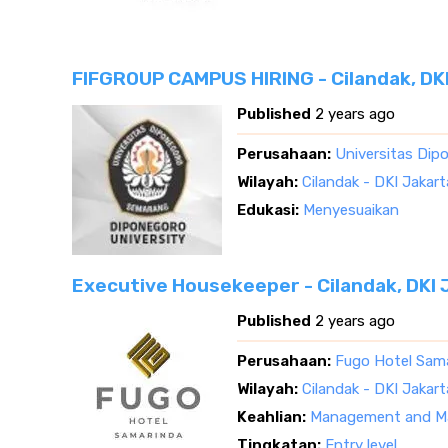
FIFGROUP CAMPUS HIRING - Cilandak, DK
Published
2 years ago
Perusahaan:
Universitas Dipo
Wilayah:
Cilandak - DKI Jakart
Edukasi:
Menyesuaikan
Executive Housekeeper - Cilandak, DKI 
Published
2 years ago
Perusahaan:
Fugo Hotel Sam
Wilayah:
Cilandak - DKI Jakart
Keahlian:
Management and Ma
Tingkatan:
Entry level