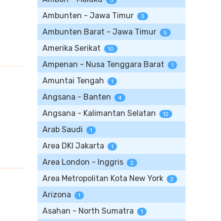
5
Ambunten - Jawa Timur
3
Ambunten Barat - Jawa Timur
5
Amerika Serikat
10
Ampenan - Nusa Tenggara Barat
1
Amuntai Tengah
1
Angsana - Banten
4
Angsana - Kalimantan Selatan
12
Arab Saudi
1
Area DKI Jakarta
1
Area London - Inggris
2
Area Metropolitan Kota New York
2
Arizona
1
Asahan - North Sumatra
1