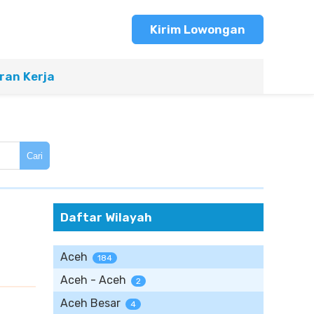
Kirim Lowongan
an Kerja
Cari
Daftar Wilayah
Aceh
184
Aceh - Aceh
2
Aceh Besar
4