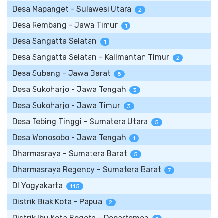
Desa Mapanget - Sulawesi Utara
2
Desa Rembang - Jawa Timur
1
Desa Sangatta Selatan
1
Desa Sangatta Selatan - Kalimantan Timur
2
Desa Subang - Jawa Barat
8
Desa Sukoharjo - Jawa Tengah
3
Desa Sukoharjo - Jawa Timur
3
Desa Tebing Tinggi - Sumatera Utara
5
Desa Wonosobo - Jawa Tengah
1
Dharmasraya - Sumatera Barat
5
Dharmasraya Regency - Sumatera Barat
7
DI Yogyakarta
145
Distrik Biak Kota - Papua
2
Distrik Ibu Kota Bogota - Departemen