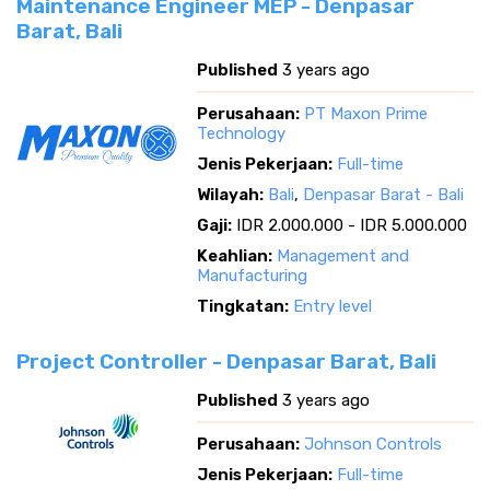
Maintenance Engineer MEP - Denpasar
Barat, Bali
Published
3 years ago
Perusahaan:
PT Maxon Prime
Technology
Jenis Pekerjaan:
Full-time
Wilayah:
Bali
,
Denpasar Barat - Bali
Gaji:
IDR 2.000.000 - IDR 5.000.000
Keahlian:
Management and
Manufacturing
Tingkatan:
Entry level
Project Controller - Denpasar Barat, Bali
Published
3 years ago
Perusahaan:
Johnson Controls
Jenis Pekerjaan:
Full-time