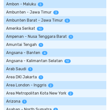
Ambon - Maluku
5
Ambunten - Jawa Timur
3
Ambunten Barat - Jawa Timur
5
Amerika Serikat
10
Ampenan - Nusa Tenggara Barat
1
Amuntai Tengah
1
Angsana - Banten
4
Angsana - Kalimantan Selatan
12
Arab Saudi
1
Area DKI Jakarta
1
Area London - Inggris
2
Area Metropolitan Kota New York
2
Arizona
1
Asahan - North Sumatra
1