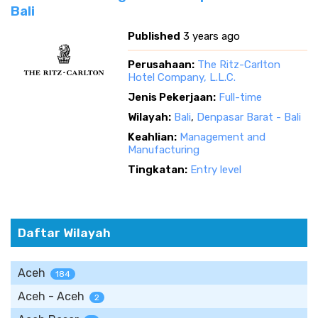
Bali
Published
3 years ago
Perusahaan:
The Ritz-Carlton
Hotel Company, L.L.C.
Jenis Pekerjaan:
Full-time
Wilayah:
Bali
,
Denpasar Barat - Bali
Keahlian:
Management and
Manufacturing
Tingkatan:
Entry level
Daftar Wilayah
Aceh
184
Aceh - Aceh
2