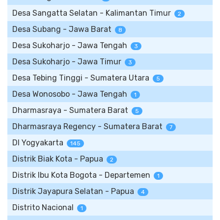
Desa Sangatta Selatan - Kalimantan Timur
2
Desa Subang - Jawa Barat
8
Desa Sukoharjo - Jawa Tengah
3
Desa Sukoharjo - Jawa Timur
3
Desa Tebing Tinggi - Sumatera Utara
5
Desa Wonosobo - Jawa Tengah
1
Dharmasraya - Sumatera Barat
5
Dharmasraya Regency - Sumatera Barat
7
DI Yogyakarta
145
Distrik Biak Kota - Papua
2
Distrik Ibu Kota Bogota - Departemen
1
Distrik Jayapura Selatan - Papua
4
Distrito Nacional
1