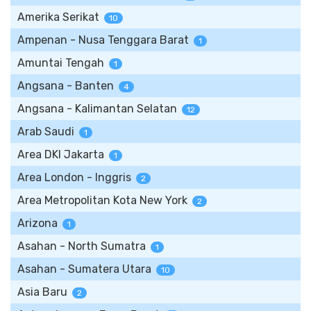
Amerika Serikat
10
Ampenan - Nusa Tenggara Barat
1
Amuntai Tengah
1
Angsana - Banten
4
Angsana - Kalimantan Selatan
12
Arab Saudi
1
Area DKI Jakarta
1
Area London - Inggris
2
Area Metropolitan Kota New York
2
Arizona
1
Asahan - North Sumatra
1
Asahan - Sumatera Utara
10
Asia Baru
2