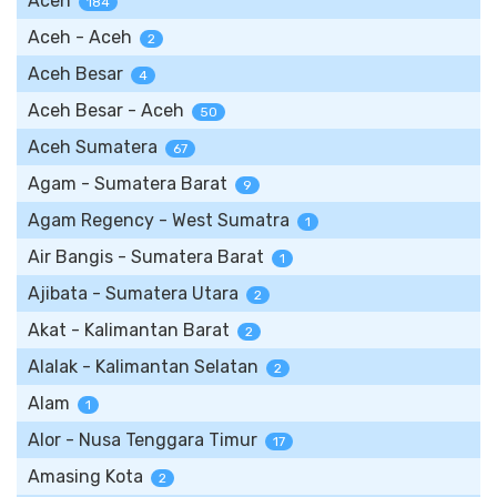
Aceh
184
Aceh - Aceh
2
Aceh Besar
4
Aceh Besar - Aceh
50
Aceh Sumatera
67
Agam - Sumatera Barat
9
Agam Regency - West Sumatra
1
Air Bangis - Sumatera Barat
1
Ajibata - Sumatera Utara
2
Akat - Kalimantan Barat
2
Alalak - Kalimantan Selatan
2
Alam
1
Alor - Nusa Tenggara Timur
17
Amasing Kota
2