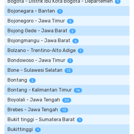
Bogota - Distrik Ibu Kota Bogota - Departemen
1
Bojonegara - Banten
1
Bojonegoro - Jawa Timur
5
Bojong Gede - Jawa Barat
2
Bojongmangu - Jawa Barat
6
Bolzano - Trentino-Alto Adige
1
Bondowoso - Jawa Timur
1
Bone - Sulawesi Selatan
13
Bontang
2
Bontang - Kalimantan Timur
76
Boyolali - Jawa Tengah
33
Brebes - Jawa Tengah
13
Bukit tinggi - Sumatera Barat
1
Bukittinggi
1