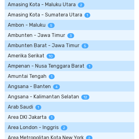
Amasing Kota - Maluku Utara
2
Amasing Kota - Sumatera Utara
1
Ambon - Maluku
5
Ambunten - Jawa Timur
3
Ambunten Barat - Jawa Timur
5
Amerika Serikat
10
Ampenan - Nusa Tenggara Barat
1
Amuntai Tengah
1
Angsana - Banten
4
Angsana - Kalimantan Selatan
12
Arab Saudi
1
Area DKI Jakarta
1
Area London - Inggris
2
Area Metropolitan Kota New York
2