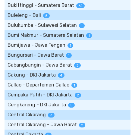
Bukittinggi - Sumatera Barat
62
Buleleng - Bali
5
Bulukumba - Sulawesi Selatan
1
Bumi Makmur - Sumatera Selatan
1
Bumijawa - Jawa Tengah
1
Bungursari - Jawa Barat
1
Cabangbungin - Jawa Barat
3
Cakung - DKI Jakarta
4
Callao - Departemen Callao
1
Cempaka Putih - DKI Jakarta
2
Cengkareng - DKI Jakarta
5
Central Cikarang
3
Central Cikarang - Jawa Barat
2
Central Jakarta