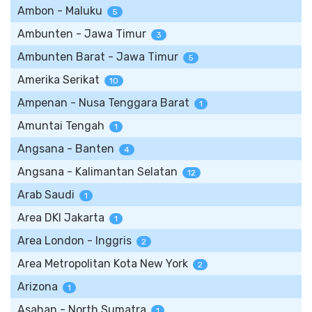
Ambon - Maluku
5
Ambunten - Jawa Timur
3
Ambunten Barat - Jawa Timur
5
Amerika Serikat
10
Ampenan - Nusa Tenggara Barat
1
Amuntai Tengah
1
Angsana - Banten
4
Angsana - Kalimantan Selatan
12
Arab Saudi
1
Area DKI Jakarta
1
Area London - Inggris
2
Area Metropolitan Kota New York
2
Arizona
1
Asahan - North Sumatra
1