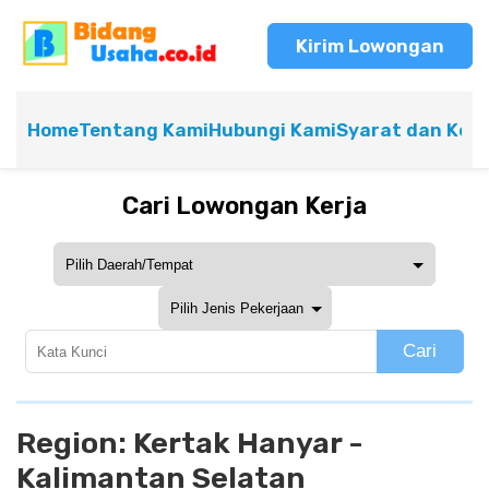
Kirim Lowongan
Home
Tentang Kami
Hubungi Kami
Syarat dan Ket
Cari Lowongan Kerja
Cari
Region:
Kertak Hanyar -
Kalimantan Selatan