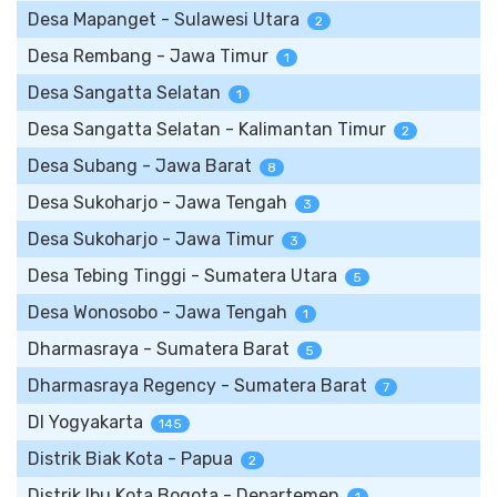
Desa Mapanget - Sulawesi Utara
2
Desa Rembang - Jawa Timur
1
Desa Sangatta Selatan
1
Desa Sangatta Selatan - Kalimantan Timur
2
Desa Subang - Jawa Barat
8
Desa Sukoharjo - Jawa Tengah
3
Desa Sukoharjo - Jawa Timur
3
Desa Tebing Tinggi - Sumatera Utara
5
Desa Wonosobo - Jawa Tengah
1
Dharmasraya - Sumatera Barat
5
Dharmasraya Regency - Sumatera Barat
7
DI Yogyakarta
145
Distrik Biak Kota - Papua
2
Distrik Ibu Kota Bogota - Departemen