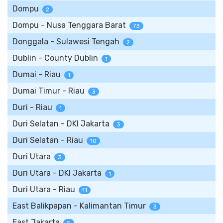
Dompu
2
Dompu - Nusa Tenggara Barat
73
Donggala - Sulawesi Tengah
2
Dublin - County Dublin
1
Dumai - Riau
1
Dumai Timur - Riau
3
Duri - Riau
1
Duri Selatan - DKI Jakarta
3
Duri Selatan - Riau
10
Duri Utara
3
Duri Utara - DKI Jakarta
1
Duri Utara - Riau
11
East Balikpapan - Kalimantan Timur
3
East Jakarta