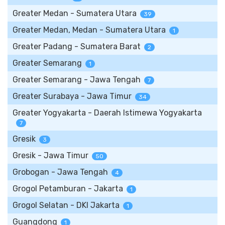
Greater Medan - Sumatera Utara
39
Greater Medan, Medan - Sumatera Utara
1
Greater Padang - Sumatera Barat
2
Greater Semarang
1
Greater Semarang - Jawa Tengah
7
Greater Surabaya - Jawa Timur
34
Greater Yogyakarta - Daerah Istimewa Yogyakarta
7
Gresik
3
Gresik - Jawa Timur
50
Grobogan - Jawa Tengah
4
Grogol Petamburan - Jakarta
1
Grogol Selatan - DKI Jakarta
1
Guangdong
1