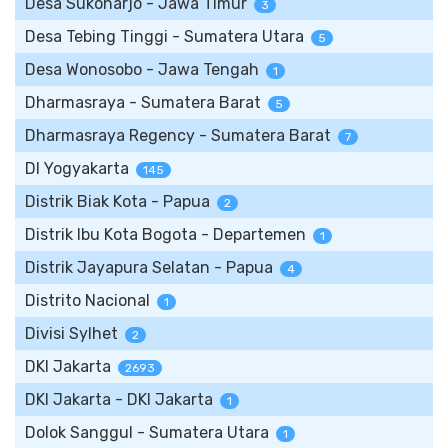
Desa Sukoharjo - Jawa Timur
3
Desa Tebing Tinggi - Sumatera Utara
5
Desa Wonosobo - Jawa Tengah
1
Dharmasraya - Sumatera Barat
5
Dharmasraya Regency - Sumatera Barat
7
DI Yogyakarta
145
Distrik Biak Kota - Papua
2
Distrik Ibu Kota Bogota - Departemen
1
Distrik Jayapura Selatan - Papua
4
Distrito Nacional
1
Divisi Sylhet
2
DKI Jakarta
2693
DKI Jakarta - DKI Jakarta
1
Dolok Sanggul - Sumatera Utara
1