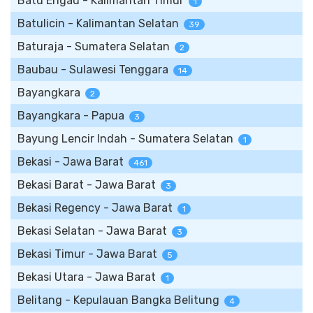
Batu Engau - Kalimantan Timur
1
Batulicin - Kalimantan Selatan
39
Baturaja - Sumatera Selatan
2
Baubau - Sulawesi Tenggara
14
Bayangkara
2
Bayangkara - Papua
3
Bayung Lencir Indah - Sumatera Selatan
1
Bekasi - Jawa Barat
461
Bekasi Barat - Jawa Barat
3
Bekasi Regency - Jawa Barat
1
Bekasi Selatan - Jawa Barat
3
Bekasi Timur - Jawa Barat
5
Bekasi Utara - Jawa Barat
1
Belitang - Kepulauan Bangka Belitung
4