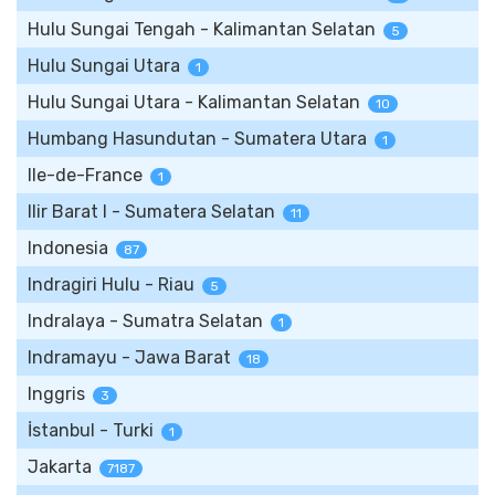
Hulu Sungai Tengah - Kalimantan Selatan
5
Hulu Sungai Utara
1
Hulu Sungai Utara - Kalimantan Selatan
10
Humbang Hasundutan - Sumatera Utara
1
Ile-de-France
1
Ilir Barat I - Sumatera Selatan
11
Indonesia
87
Indragiri Hulu - Riau
5
Indralaya - Sumatra Selatan
1
Indramayu - Jawa Barat
18
Inggris
3
İstanbul - Turki
1
Jakarta
7187