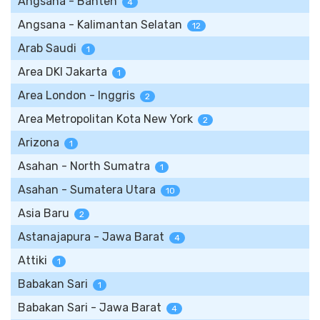
Angsana - Banten
4
Angsana - Kalimantan Selatan
12
Arab Saudi
1
Area DKI Jakarta
1
Area London - Inggris
2
Area Metropolitan Kota New York
2
Arizona
1
Asahan - North Sumatra
1
Asahan - Sumatera Utara
10
Asia Baru
2
Astanajapura - Jawa Barat
4
Attiki
1
Babakan Sari
1
Babakan Sari - Jawa Barat
4