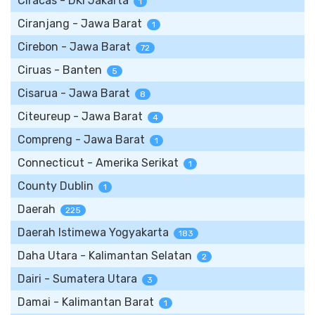
Ciracas - DKI Jakarta
1
Ciranjang - Jawa Barat
1
Cirebon - Jawa Barat
72
Ciruas - Banten
5
Cisarua - Jawa Barat
8
Citeureup - Jawa Barat
4
Compreng - Jawa Barat
1
Connecticut - Amerika Serikat
1
County Dublin
1
Daerah
225
Daerah Istimewa Yogyakarta
183
Daha Utara - Kalimantan Selatan
2
Dairi - Sumatera Utara
3
Damai - Kalimantan Barat
1