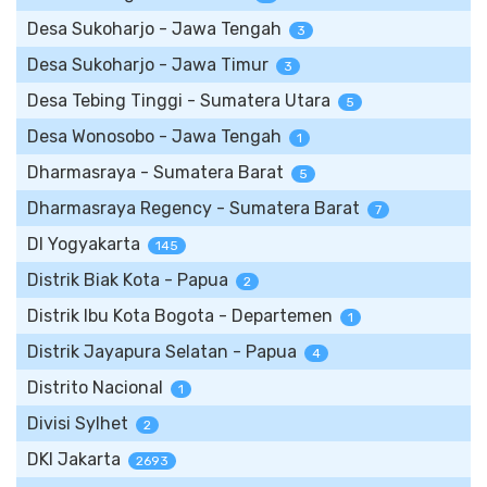
Desa Sukoharjo - Jawa Tengah
3
Desa Sukoharjo - Jawa Timur
3
Desa Tebing Tinggi - Sumatera Utara
5
Desa Wonosobo - Jawa Tengah
1
Dharmasraya - Sumatera Barat
5
Dharmasraya Regency - Sumatera Barat
7
DI Yogyakarta
145
Distrik Biak Kota - Papua
2
Distrik Ibu Kota Bogota - Departemen
1
Distrik Jayapura Selatan - Papua
4
Distrito Nacional
1
Divisi Sylhet
2
DKI Jakarta
2693