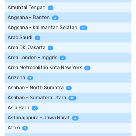
Amuntai Tengah
1
Angsana - Banten
4
Angsana - Kalimantan Selatan
12
Arab Saudi
1
Area DKI Jakarta
1
Area London - Inggris
2
Area Metropolitan Kota New York
2
Arizona
1
Asahan - North Sumatra
1
Asahan - Sumatera Utara
10
Asia Baru
2
Astanajapura - Jawa Barat
4
Attiki
1