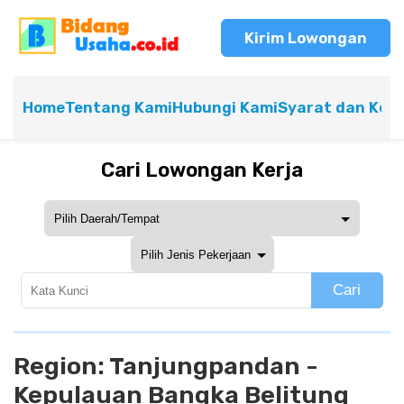
Kirim Lowongan
Home
Tentang Kami
Hubungi Kami
Syarat dan Ket
Cari Lowongan Kerja
Cari
Region:
Tanjungpandan -
Kepulauan Bangka Belitung