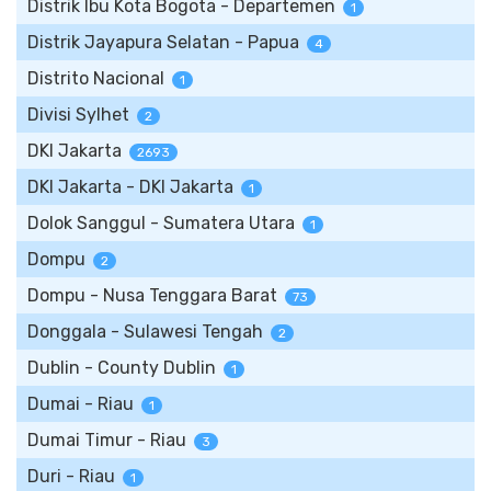
Distrik Ibu Kota Bogota - Departemen
1
Distrik Jayapura Selatan - Papua
4
Distrito Nacional
1
Divisi Sylhet
2
DKI Jakarta
2693
DKI Jakarta - DKI Jakarta
1
Dolok Sanggul - Sumatera Utara
1
Dompu
2
Dompu - Nusa Tenggara Barat
73
Donggala - Sulawesi Tengah
2
Dublin - County Dublin
1
Dumai - Riau
1
Dumai Timur - Riau
3
Duri - Riau
1