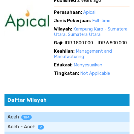
Published
2 years ago
Perusahaan:
Apical
Jenis Pekerjaan:
Full-time
Wilayah:
Kampung Karo - Sumatera
Utara
,
Sumatera Utara
Gaji:
IDR 1.800.000 - IDR 6.800.000
Keahlian:
Management and
Manufacturing
Edukasi:
Menyesuaikan
Tingkatan:
Not Applicable
Daftar Wilayah
Aceh
184
Aceh - Aceh
2