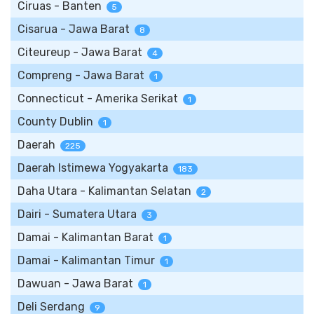
Ciruas - Banten
5
Cisarua - Jawa Barat
8
Citeureup - Jawa Barat
4
Compreng - Jawa Barat
1
Connecticut - Amerika Serikat
1
County Dublin
1
Daerah
225
Daerah Istimewa Yogyakarta
183
Daha Utara - Kalimantan Selatan
2
Dairi - Sumatera Utara
3
Damai - Kalimantan Barat
1
Damai - Kalimantan Timur
1
Dawuan - Jawa Barat
1
Deli Serdang
9