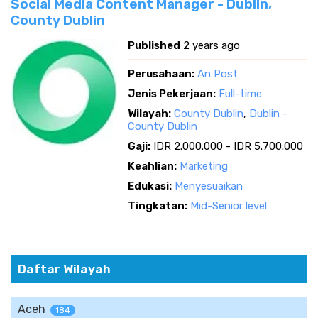
Social Media Content Manager - Dublin,
County Dublin
Published
2 years ago
Perusahaan:
An Post
Jenis Pekerjaan:
Full-time
Wilayah:
County Dublin
,
Dublin -
County Dublin
Gaji:
IDR 2.000.000 - IDR 5.700.000
Keahlian:
Marketing
Edukasi:
Menyesuaikan
Tingkatan:
Mid-Senior level
Daftar Wilayah
Aceh
184