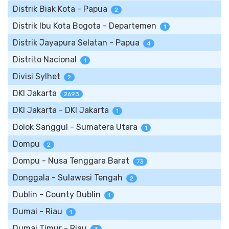
Distrik Biak Kota - Papua
2
Distrik Ibu Kota Bogota - Departemen
1
Distrik Jayapura Selatan - Papua
4
Distrito Nacional
1
Divisi Sylhet
2
DKI Jakarta
2693
DKI Jakarta - DKI Jakarta
1
Dolok Sanggul - Sumatera Utara
1
Dompu
2
Dompu - Nusa Tenggara Barat
73
Donggala - Sulawesi Tengah
2
Dublin - County Dublin
1
Dumai - Riau
1
Dumai Timur - Riau