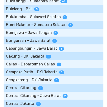
Bukittinggi - Sumatera Barat
62
Buleleng - Bali
5
Bulukumba - Sulawesi Selatan
1
Bumi Makmur - Sumatera Selatan
1
Bumijawa - Jawa Tengah
1
Bungursari - Jawa Barat
1
Cabangbungin - Jawa Barat
3
Cakung - DKI Jakarta
4
Callao - Departemen Callao
1
Cempaka Putih - DKI Jakarta
2
Cengkareng - DKI Jakarta
5
Central Cikarang
3
Central Cikarang - Jawa Barat
2
Central Jakarta
2