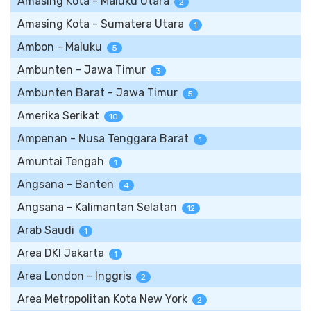
Amasing Kota - Maluku Utara
2
Amasing Kota - Sumatera Utara
1
Ambon - Maluku
5
Ambunten - Jawa Timur
3
Ambunten Barat - Jawa Timur
5
Amerika Serikat
10
Ampenan - Nusa Tenggara Barat
1
Amuntai Tengah
1
Angsana - Banten
4
Angsana - Kalimantan Selatan
12
Arab Saudi
1
Area DKI Jakarta
1
Area London - Inggris
2
Area Metropolitan Kota New York
2