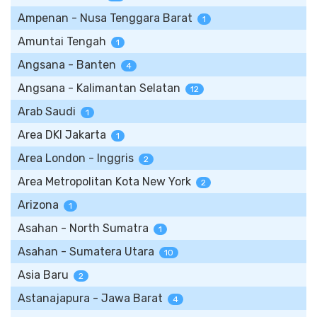
Ampenan - Nusa Tenggara Barat
1
Amuntai Tengah
1
Angsana - Banten
4
Angsana - Kalimantan Selatan
12
Arab Saudi
1
Area DKI Jakarta
1
Area London - Inggris
2
Area Metropolitan Kota New York
2
Arizona
1
Asahan - North Sumatra
1
Asahan - Sumatera Utara
10
Asia Baru
2
Astanajapura - Jawa Barat
4