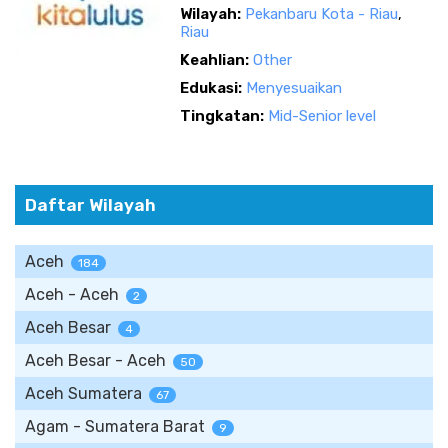
Wilayah:
Pekanbaru Kota - Riau
,
Riau
Keahlian:
Other
Edukasi:
Menyesuaikan
Tingkatan:
Mid-Senior level
Daftar Wilayah
Aceh
184
Aceh - Aceh
2
Aceh Besar
4
Aceh Besar - Aceh
50
Aceh Sumatera
67
Agam - Sumatera Barat
9