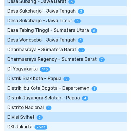
Desa Subang - Jawa Barat
8
Desa Sukoharjo - Jawa Tengah
3
Desa Sukoharjo - Jawa Timur
3
Desa Tebing Tinggi - Sumatera Utara
5
Desa Wonosobo - Jawa Tengah
1
Dharmasraya - Sumatera Barat
5
Dharmasraya Regency - Sumatera Barat
7
DI Yogyakarta
145
Distrik Biak Kota - Papua
2
Distrik Ibu Kota Bogota - Departemen
1
Distrik Jayapura Selatan - Papua
4
Distrito Nacional
1
Divisi Sylhet
2
DKI Jakarta
2693