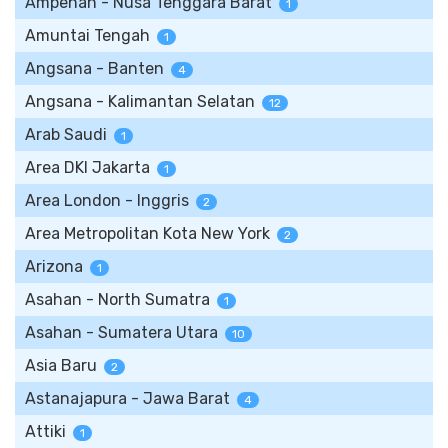
Ampenan - Nusa Tenggara Barat
1
Amuntai Tengah
1
Angsana - Banten
4
Angsana - Kalimantan Selatan
12
Arab Saudi
1
Area DKI Jakarta
1
Area London - Inggris
2
Area Metropolitan Kota New York
2
Arizona
1
Asahan - North Sumatra
1
Asahan - Sumatera Utara
10
Asia Baru
2
Astanajapura - Jawa Barat
4
Attiki
1