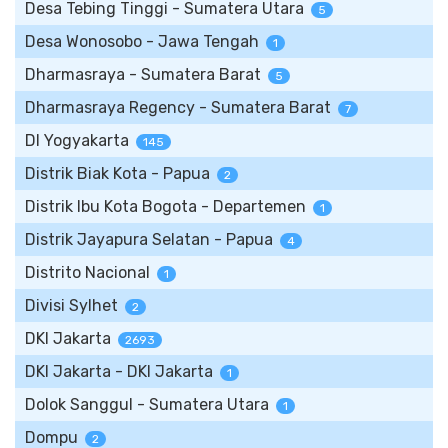
Desa Tebing Tinggi - Sumatera Utara
5
Desa Wonosobo - Jawa Tengah
1
Dharmasraya - Sumatera Barat
5
Dharmasraya Regency - Sumatera Barat
7
DI Yogyakarta
145
Distrik Biak Kota - Papua
2
Distrik Ibu Kota Bogota - Departemen
1
Distrik Jayapura Selatan - Papua
4
Distrito Nacional
1
Divisi Sylhet
2
DKI Jakarta
2693
DKI Jakarta - DKI Jakarta
1
Dolok Sanggul - Sumatera Utara
1
Dompu
2