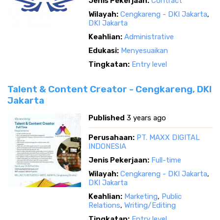
Jenis Pekerjaan:
Contract
Wilayah:
Cengkareng - DKI Jakarta
,
DKI Jakarta
Keahlian:
Administrative
Edukasi:
Menyesuaikan
Tingkatan:
Entry level
Talent & Content Creator - Cengkareng, DKI
Jakarta
Published
3 years ago
Perusahaan:
PT. MAXX DIGITAL
INDONESIA
Jenis Pekerjaan:
Full-time
Wilayah:
Cengkareng - DKI Jakarta
,
DKI Jakarta
Keahlian:
Marketing
,
Public
Relations
,
Writing/Editing
Tingkatan:
Entry level