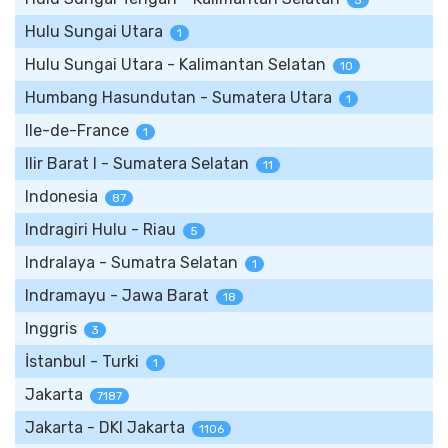
5
Hulu Sungai Utara
1
Hulu Sungai Utara - Kalimantan Selatan
10
Humbang Hasundutan - Sumatera Utara
1
Ile-de-France
1
Ilir Barat I - Sumatera Selatan
11
Indonesia
87
Indragiri Hulu - Riau
5
Indralaya - Sumatra Selatan
1
Indramayu - Jawa Barat
18
Inggris
3
İstanbul - Turki
1
Jakarta
7187
Jakarta - DKI Jakarta
1106