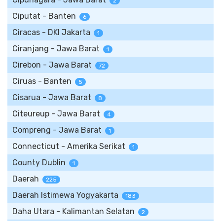
2
Ciputat - Banten
6
Ciracas - DKI Jakarta
1
Ciranjang - Jawa Barat
1
Cirebon - Jawa Barat
72
Ciruas - Banten
5
Cisarua - Jawa Barat
8
Citeureup - Jawa Barat
4
Compreng - Jawa Barat
1
Connecticut - Amerika Serikat
1
County Dublin
1
Daerah
225
Daerah Istimewa Yogyakarta
183
Daha Utara - Kalimantan Selatan
2