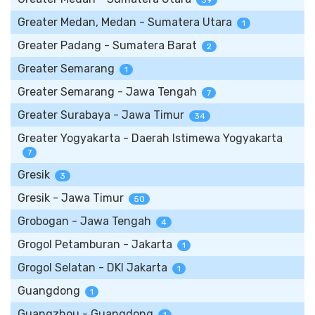
39
Greater Medan, Medan - Sumatera Utara
1
Greater Padang - Sumatera Barat
2
Greater Semarang
1
Greater Semarang - Jawa Tengah
7
Greater Surabaya - Jawa Timur
34
Greater Yogyakarta - Daerah Istimewa Yogyakarta
7
Gresik
3
Gresik - Jawa Timur
50
Grobogan - Jawa Tengah
4
Grogol Petamburan - Jakarta
1
Grogol Selatan - DKI Jakarta
1
Guangdong
1
Guangzhou - Guangdong