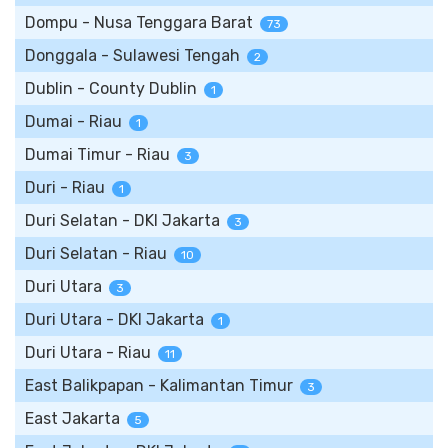
Dompu - Nusa Tenggara Barat
73
Donggala - Sulawesi Tengah
2
Dublin - County Dublin
1
Dumai - Riau
1
Dumai Timur - Riau
3
Duri - Riau
1
Duri Selatan - DKI Jakarta
3
Duri Selatan - Riau
10
Duri Utara
3
Duri Utara - DKI Jakarta
1
Duri Utara - Riau
11
East Balikpapan - Kalimantan Timur
3
East Jakarta
5