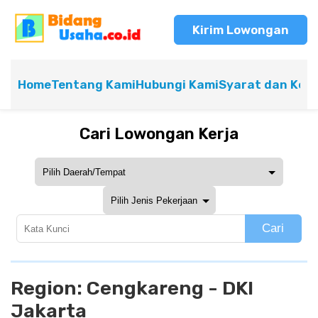
Kirim Lowongan
Home
Tentang Kami
Hubungi Kami
Syarat dan Ket
Cari Lowongan Kerja
Cari
Region:
Cengkareng - DKI
Jakarta