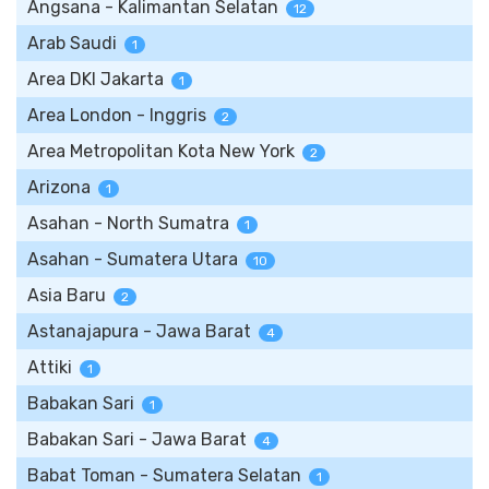
Angsana - Kalimantan Selatan
12
Arab Saudi
1
Area DKI Jakarta
1
Area London - Inggris
2
Area Metropolitan Kota New York
2
Arizona
1
Asahan - North Sumatra
1
Asahan - Sumatera Utara
10
Asia Baru
2
Astanajapura - Jawa Barat
4
Attiki
1
Babakan Sari
1
Babakan Sari - Jawa Barat
4
Babat Toman - Sumatera Selatan
1