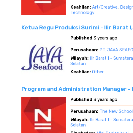
Keahlian:
Art/Creative
,
Desig
Technology
Ketua Regu Produksi Surimi - Ilir Barat 
Published
3 years ago
Perusahaan:
PT. JAVA SEAF
Wilayah:
Ilir Barat I - Sumater
Selatan
Keahlian:
Other
Program and Administration Manager - Il
Published
3 years ago
Perusahaan:
The New School
Wilayah:
Ilir Barat I - Sumater
Selatan