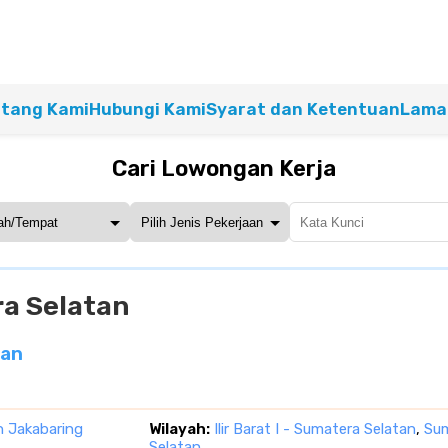
tang Kami
Hubungi Kami
Syarat dan Ketentuan
Lamar
Cari Lowongan Kerja
era Selatan
tan
n Jakabaring
Wilayah:
Ilir Barat I - Sumatera Selatan
,
Su
Selatan