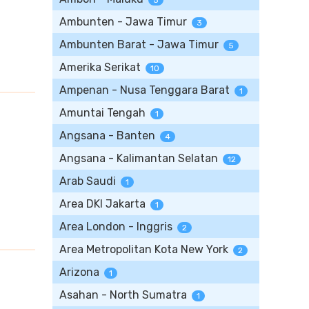
5
Ambunten - Jawa Timur
3
Ambunten Barat - Jawa Timur
5
Amerika Serikat
10
Ampenan - Nusa Tenggara Barat
1
Amuntai Tengah
1
Angsana - Banten
4
Angsana - Kalimantan Selatan
12
Arab Saudi
1
Area DKI Jakarta
1
Area London - Inggris
2
Area Metropolitan Kota New York
2
Arizona
1
Asahan - North Sumatra
1