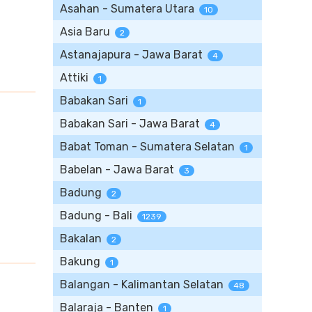
Asahan - Sumatera Utara
10
Asia Baru
2
Astanajapura - Jawa Barat
4
Attiki
1
Babakan Sari
1
Babakan Sari - Jawa Barat
4
Babat Toman - Sumatera Selatan
1
Babelan - Jawa Barat
3
Badung
2
Badung - Bali
1239
Bakalan
2
Bakung
1
Balangan - Kalimantan Selatan
48
Balaraja - Banten
1