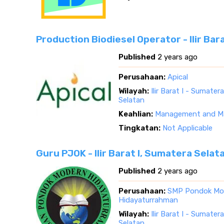
Production Biodiesel Operator - Ilir Bar
Published
2 years ago
Perusahaan:
Apical
Wilayah:
Ilir Barat I - Sumater
Selatan
Keahlian:
Management and Ma
Tingkatan:
Not Applicable
Guru PJOK - Ilir Barat I, Sumatera Selat
Published
2 years ago
Perusahaan:
SMP Pondok Mo
Hidayaturrahman
Wilayah:
Ilir Barat I - Sumater
Selatan