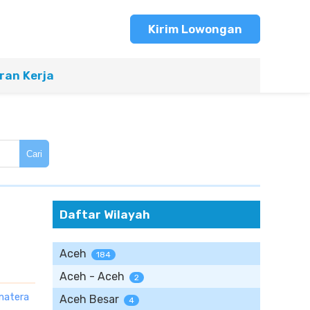
Kirim Lowongan
an Kerja
Cari
Daftar Wilayah
Aceh
184
Aceh - Aceh
2
matera
Aceh Besar
4