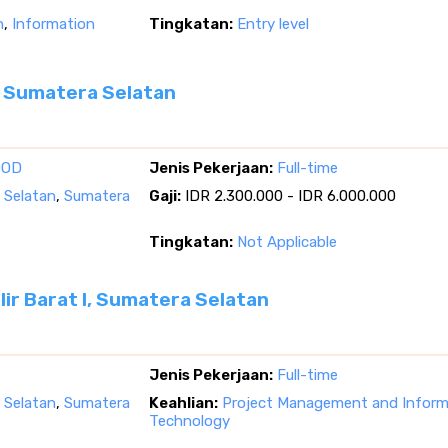
n
,
Information
Tingkatan:
Entry level
I, Sumatera Selatan
OOD
Jenis Pekerjaan:
Full-time
a Selatan
,
Sumatera
Gaji:
IDR 2.300.000 - IDR 6.000.000
Tingkatan:
Not Applicable
ir Barat I, Sumatera Selatan
Jenis Pekerjaan:
Full-time
a Selatan
,
Sumatera
Keahlian:
Project Management and Inform
Technology