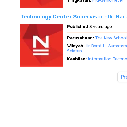
Tingkatan:
Mid-Senior level
Technology Center Supervisor - Ilir Bar
Published
3 years ago
Perusahaan:
The New School
Wilayah:
Ilir Barat I - Sumater
Selatan
Keahlian:
Information Techno
Pr