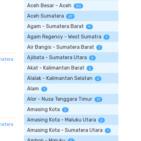
Aceh Besar - Aceh
50
Aceh Sumatera
67
Agam - Sumatera Barat
9
Agam Regency - West Sumatra
1
Air Bangis - Sumatera Barat
1
Ajibata - Sumatera Utara
2
matera
Akat - Kalimantan Barat
2
Alalak - Kalimantan Selatan
2
Alam
1
Alor - Nusa Tenggara Timur
17
Amasing Kota
2
Amasing Kota - Maluku Utara
2
matera
Amasing Kota - Sumatera Utara
1
Ambon - Maluku