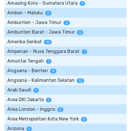
Amasing Kota - Sumatera Utara
1
Ambon - Maluku
5
Ambunten - Jawa Timur
3
Ambunten Barat - Jawa Timur
5
Amerika Serikat
10
Ampenan - Nusa Tenggara Barat
1
Amuntai Tengah
1
Angsana - Banten
4
Angsana - Kalimantan Selatan
12
Arab Saudi
1
Area DKI Jakarta
1
Area London - Inggris
2
Area Metropolitan Kota New York
2
Arizona
1