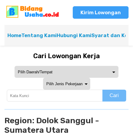
Kirim Lowongan
Home
Tentang Kami
Hubungi Kami
Syarat dan Ket
Cari Lowongan Kerja
Cari
Region:
Dolok Sanggul -
Sumatera Utara