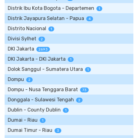
Distrik Ibu Kota Bogota - Departemen
1
Distrik Jayapura Selatan - Papua
4
Distrito Nacional
1
Divisi Sylhet
2
DKI Jakarta
2693
DKI Jakarta - DKI Jakarta
1
Dolok Sanggul - Sumatera Utara
1
Dompu
2
Dompu - Nusa Tenggara Barat
73
Donggala - Sulawesi Tengah
2
Dublin - County Dublin
1
Dumai - Riau
1
Dumai Timur - Riau
3