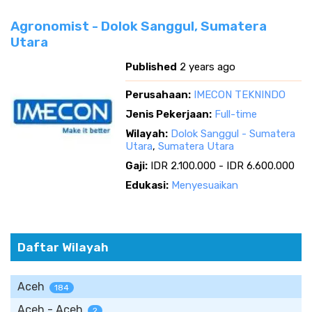
Agronomist - Dolok Sanggul, Sumatera
Utara
Published
2 years ago
Perusahaan:
IMECON TEKNINDO
Jenis Pekerjaan:
Full-time
Wilayah:
Dolok Sanggul - Sumatera
Utara
,
Sumatera Utara
Gaji:
IDR 2.100.000 - IDR 6.600.000
Edukasi:
Menyesuaikan
Daftar Wilayah
Aceh
184
Aceh - Aceh
2