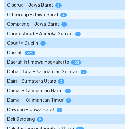
Cisarua - Jawa Barat
8
Citeureup - Jawa Barat
4
Compreng - Jawa Barat
1
Connecticut - Amerika Serikat
1
County Dublin
1
Daerah
225
Daerah Istimewa Yogyakarta
183
Daha Utara - Kalimantan Selatan
2
Dairi - Sumatera Utara
3
Damai - Kalimantan Barat
1
Damai - Kalimantan Timur
1
Dawuan - Jawa Barat
1
Deli Serdang
9
Deli Serdang - Sumatera Utara