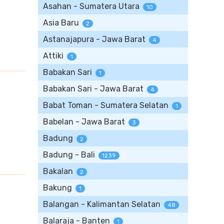
Asahan - Sumatera Utara
10
Asia Baru
2
Astanajapura - Jawa Barat
4
Attiki
1
Babakan Sari
1
Babakan Sari - Jawa Barat
4
Babat Toman - Sumatera Selatan
1
Babelan - Jawa Barat
3
Badung
2
Badung - Bali
1239
Bakalan
2
Bakung
1
Balangan - Kalimantan Selatan
48
Balaraja - Banten
1