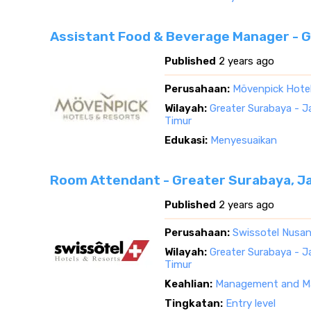
Assistant Food & Beverage Manager - 
Published
2 years ago
Perusahaan:
Mövenpick Hote
Wilayah:
Greater Surabaya - 
Timur
Edukasi:
Menyesuaikan
Room Attendant - Greater Surabaya, J
Published
2 years ago
Perusahaan:
Swissotel Nusan
Wilayah:
Greater Surabaya - 
Timur
Keahlian:
Management and Ma
Tingkatan:
Entry level