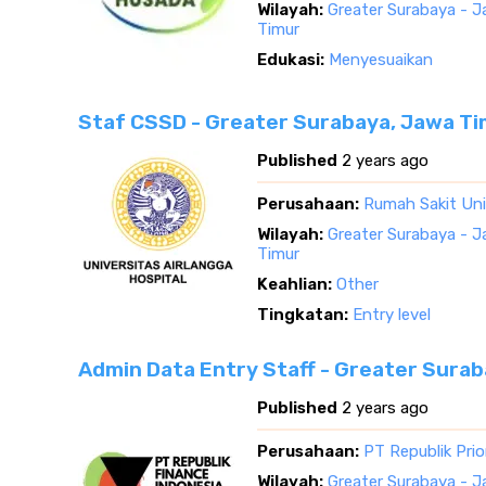
Wilayah:
Greater Surabaya - 
Timur
Edukasi:
Menyesuaikan
Staf CSSD - Greater Surabaya, Jawa T
Published
2 years ago
Perusahaan:
Rumah Sakit Uni
Wilayah:
Greater Surabaya - 
Timur
Keahlian:
Other
Tingkatan:
Entry level
Admin Data Entry Staff - Greater Sura
Published
2 years ago
Perusahaan:
PT Republik Prio
Wilayah:
Greater Surabaya - 