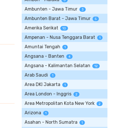
5
Ambunten - Jawa Timur
3
Ambunten Barat - Jawa Timur
5
Amerika Serikat
10
Ampenan - Nusa Tenggara Barat
1
Amuntai Tengah
1
Angsana - Banten
4
Angsana - Kalimantan Selatan
12
Arab Saudi
1
Area DKI Jakarta
1
Area London - Inggris
2
Area Metropolitan Kota New York
2
Arizona
1
Asahan - North Sumatra
1