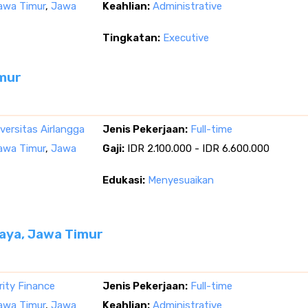
Jawa Timur
,
Jawa
Keahlian:
Administrative
Tingkatan:
Executive
imur
versitas Airlangga
Jenis Pekerjaan:
Full-time
Jawa Timur
,
Jawa
Gaji:
IDR 2.100.000 - IDR 6.600.000
Edukasi:
Menyesuaikan
baya, Jawa Timur
rity Finance
Jenis Pekerjaan:
Full-time
Jawa Timur
,
Jawa
Keahlian:
Administrative