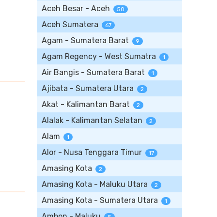
Aceh Besar - Aceh
50
Aceh Sumatera
67
Agam - Sumatera Barat
9
Agam Regency - West Sumatra
1
Air Bangis - Sumatera Barat
1
Ajibata - Sumatera Utara
2
Akat - Kalimantan Barat
2
Alalak - Kalimantan Selatan
2
Alam
1
Alor - Nusa Tenggara Timur
17
Amasing Kota
2
Amasing Kota - Maluku Utara
2
Amasing Kota - Sumatera Utara
1
Ambon - Maluku