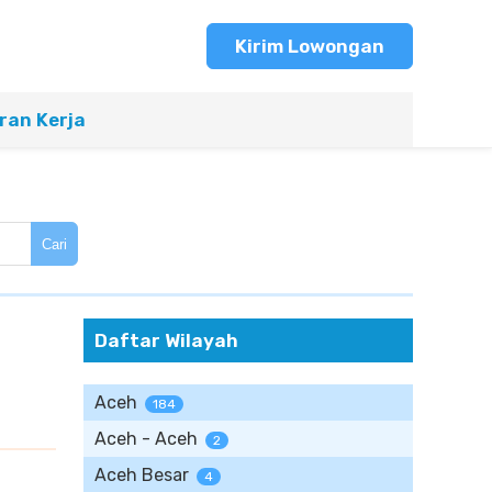
Kirim Lowongan
an Kerja
Cari
Daftar Wilayah
Aceh
184
Aceh - Aceh
2
Aceh Besar
4