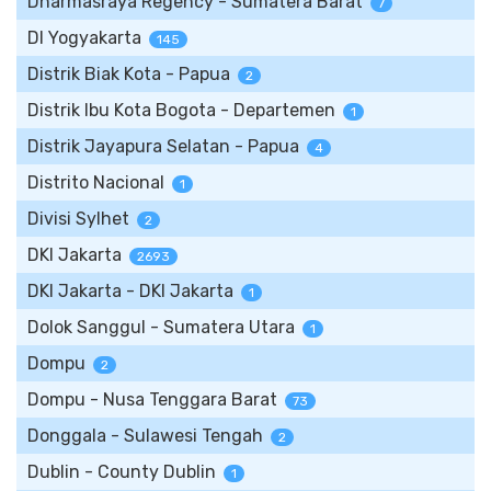
Dharmasraya Regency - Sumatera Barat
7
DI Yogyakarta
145
Distrik Biak Kota - Papua
2
Distrik Ibu Kota Bogota - Departemen
1
Distrik Jayapura Selatan - Papua
4
Distrito Nacional
1
Divisi Sylhet
2
DKI Jakarta
2693
DKI Jakarta - DKI Jakarta
1
Dolok Sanggul - Sumatera Utara
1
Dompu
2
Dompu - Nusa Tenggara Barat
73
Donggala - Sulawesi Tengah
2
Dublin - County Dublin
1