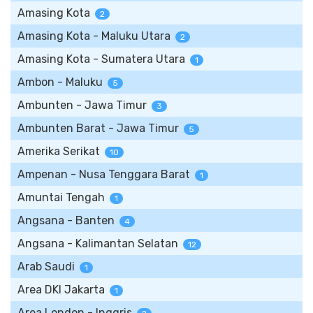
Amasing Kota
2
Amasing Kota - Maluku Utara
2
Amasing Kota - Sumatera Utara
1
Ambon - Maluku
5
Ambunten - Jawa Timur
3
Ambunten Barat - Jawa Timur
5
Amerika Serikat
10
Ampenan - Nusa Tenggara Barat
1
Amuntai Tengah
1
Angsana - Banten
4
Angsana - Kalimantan Selatan
12
Arab Saudi
1
Area DKI Jakarta
1
Area London - Inggris