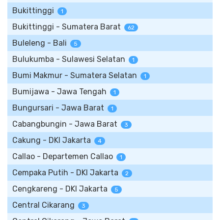
Bukittinggi
1
Bukittinggi - Sumatera Barat
62
Buleleng - Bali
5
Bulukumba - Sulawesi Selatan
1
Bumi Makmur - Sumatera Selatan
1
Bumijawa - Jawa Tengah
1
Bungursari - Jawa Barat
1
Cabangbungin - Jawa Barat
3
Cakung - DKI Jakarta
4
Callao - Departemen Callao
1
Cempaka Putih - DKI Jakarta
2
Cengkareng - DKI Jakarta
5
Central Cikarang
3