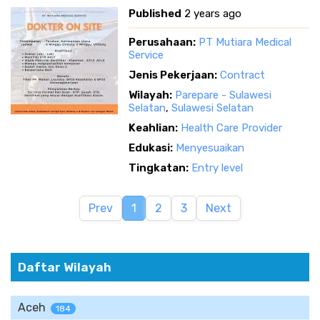
Published
2 years ago
Perusahaan:
PT Mutiara Medical
Service
Jenis Pekerjaan:
Contract
Wilayah:
Parepare - Sulawesi
Selatan
,
Sulawesi Selatan
Keahlian:
Health Care Provider
Edukasi:
Menyesuaikan
Tingkatan:
Entry level
Prev
1
2
3
Next
Daftar Wilayah
Aceh
184