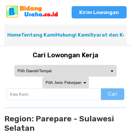
Kirim Lowongan
Home
Tentang Kami
Hubungi Kami
Syarat dan Ket
Cari Lowongan Kerja
Cari
Region:
Parepare - Sulawesi
Selatan