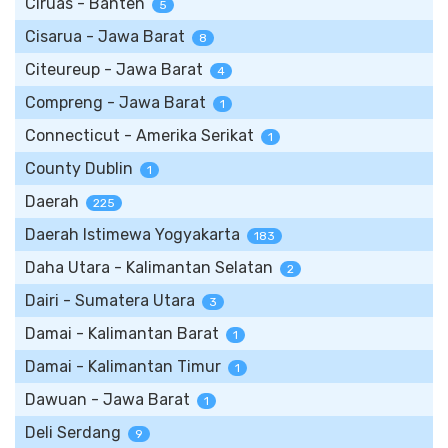
Ciruas - Banten
5
Cisarua - Jawa Barat
8
Citeureup - Jawa Barat
4
Compreng - Jawa Barat
1
Connecticut - Amerika Serikat
1
County Dublin
1
Daerah
225
Daerah Istimewa Yogyakarta
183
Daha Utara - Kalimantan Selatan
2
Dairi - Sumatera Utara
3
Damai - Kalimantan Barat
1
Damai - Kalimantan Timur
1
Dawuan - Jawa Barat
1
Deli Serdang
9