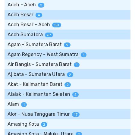
Aceh - Aceh
2
Aceh Besar
4
Aceh Besar - Aceh
50
Aceh Sumatera
67
Agam - Sumatera Barat
9
Agam Regency - West Sumatra
1
Air Bangis - Sumatera Barat
1
Ajibata - Sumatera Utara
2
Akat - Kalimantan Barat
2
Alalak - Kalimantan Selatan
2
Alam
1
Alor - Nusa Tenggara Timur
17
Amasing Kota
2
Amasing Kota - Maluku Utara
2