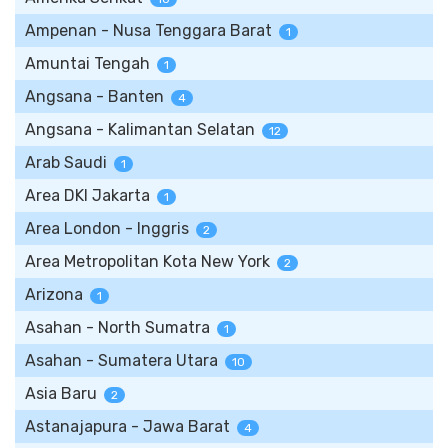
Ampenan - Nusa Tenggara Barat
1
Amuntai Tengah
1
Angsana - Banten
4
Angsana - Kalimantan Selatan
12
Arab Saudi
1
Area DKI Jakarta
1
Area London - Inggris
2
Area Metropolitan Kota New York
2
Arizona
1
Asahan - North Sumatra
1
Asahan - Sumatera Utara
10
Asia Baru
2
Astanajapura - Jawa Barat
4