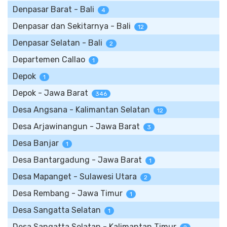
Denpasar Barat - Bali
4
Denpasar dan Sekitarnya - Bali
12
Denpasar Selatan - Bali
2
Departemen Callao
1
Depok
1
Depok - Jawa Barat
346
Desa Angsana - Kalimantan Selatan
12
Desa Arjawinangun - Jawa Barat
3
Desa Banjar
1
Desa Bantargadung - Jawa Barat
1
Desa Mapanget - Sulawesi Utara
2
Desa Rembang - Jawa Timur
1
Desa Sangatta Selatan
1
Desa Sangatta Selatan - Kalimantan Timur