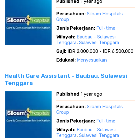
Published
1 year ago
Perusahaan:
Siloam Hospitals
Group
Jenis Pekerjaan:
Full-time
Wilayah:
Baubau - Sulawesi
Tenggara
,
Sulawesi Tenggara
Gaji:
IDR 2.000.000 - IDR 6.500.000
Edukasi:
Menyesuaikan
Health Care Assistant - Baubau, Sulawesi
Tenggara
Published
1 year ago
Perusahaan:
Siloam Hospitals
Group
Jenis Pekerjaan:
Full-time
Wilayah:
Baubau - Sulawesi
Tenggara
,
Sulawesi Tenggara