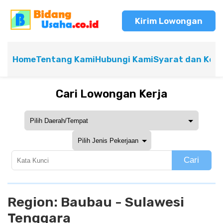
Kirim Lowongan
Home
Tentang Kami
Hubungi Kami
Syarat dan Ket
Cari Lowongan Kerja
Cari
Region:
Baubau - Sulawesi
Tenggara