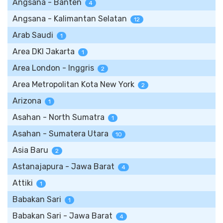
Angsana - Banten
4
Angsana - Kalimantan Selatan
12
Arab Saudi
1
Area DKI Jakarta
1
Area London - Inggris
2
Area Metropolitan Kota New York
2
Arizona
1
Asahan - North Sumatra
1
Asahan - Sumatera Utara
10
Asia Baru
2
Astanajapura - Jawa Barat
4
Attiki
1
Babakan Sari
1
Babakan Sari - Jawa Barat
4