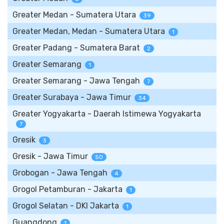
Greater Medan - Sumatera Utara
39
Greater Medan, Medan - Sumatera Utara
1
Greater Padang - Sumatera Barat
2
Greater Semarang
1
Greater Semarang - Jawa Tengah
7
Greater Surabaya - Jawa Timur
34
Greater Yogyakarta - Daerah Istimewa Yogyakarta
7
Gresik
3
Gresik - Jawa Timur
50
Grobogan - Jawa Tengah
4
Grogol Petamburan - Jakarta
1
Grogol Selatan - DKI Jakarta
1
Guangdong
1