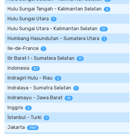
Hulu Sungai Tengah - Kalimantan Selatan
5
Hulu Sungai Utara
1
Hulu Sungai Utara - Kalimantan Selatan
10
Humbang Hasundutan - Sumatera Utara
1
Ile-de-France
1
Ilir Barat I - Sumatera Selatan
11
Indonesia
87
Indragiri Hulu - Riau
5
Indralaya - Sumatra Selatan
1
Indramayu - Jawa Barat
18
Inggris
3
İstanbul - Turki
1
Jakarta
7187