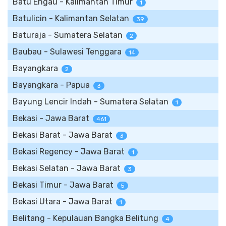
Batu Engau - Kalimantan Timur
1
Batulicin - Kalimantan Selatan
39
Baturaja - Sumatera Selatan
2
Baubau - Sulawesi Tenggara
14
Bayangkara
2
Bayangkara - Papua
3
Bayung Lencir Indah - Sumatera Selatan
1
Bekasi - Jawa Barat
461
Bekasi Barat - Jawa Barat
3
Bekasi Regency - Jawa Barat
1
Bekasi Selatan - Jawa Barat
3
Bekasi Timur - Jawa Barat
5
Bekasi Utara - Jawa Barat
1
Belitang - Kepulauan Bangka Belitung
4