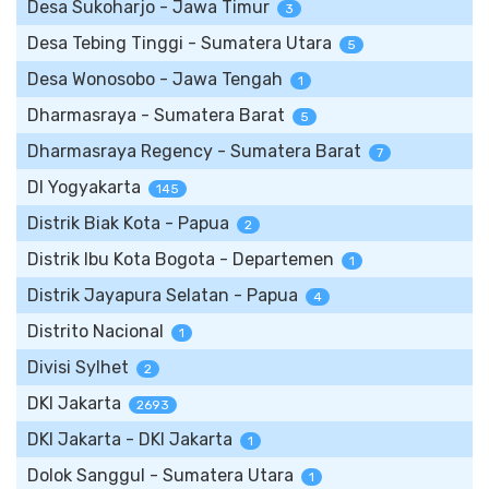
Desa Sukoharjo - Jawa Timur
3
Desa Tebing Tinggi - Sumatera Utara
5
Desa Wonosobo - Jawa Tengah
1
Dharmasraya - Sumatera Barat
5
Dharmasraya Regency - Sumatera Barat
7
DI Yogyakarta
145
Distrik Biak Kota - Papua
2
Distrik Ibu Kota Bogota - Departemen
1
Distrik Jayapura Selatan - Papua
4
Distrito Nacional
1
Divisi Sylhet
2
DKI Jakarta
2693
DKI Jakarta - DKI Jakarta
1
Dolok Sanggul - Sumatera Utara
1