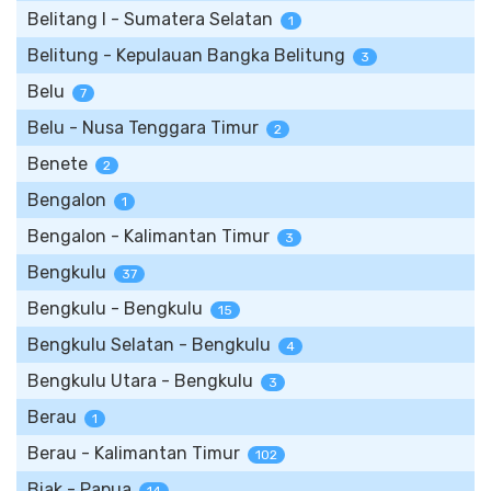
Belitang I - Sumatera Selatan
1
Belitung - Kepulauan Bangka Belitung
3
Belu
7
Belu - Nusa Tenggara Timur
2
Benete
2
Bengalon
1
Bengalon - Kalimantan Timur
3
Bengkulu
37
Bengkulu - Bengkulu
15
Bengkulu Selatan - Bengkulu
4
Bengkulu Utara - Bengkulu
3
Berau
1
Berau - Kalimantan Timur
102
Biak - Papua