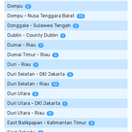
Dompu
2
Dompu - Nusa Tenggara Barat
73
Donggala - Sulawesi Tengah
2
Dublin - County Dublin
1
Dumai - Riau
1
Dumai Timur - Riau
3
Duri - Riau
1
Duri Selatan - DKI Jakarta
3
Duri Selatan - Riau
10
Duri Utara
3
Duri Utara - DKI Jakarta
1
Duri Utara - Riau
11
East Balikpapan - Kalimantan Timur
3