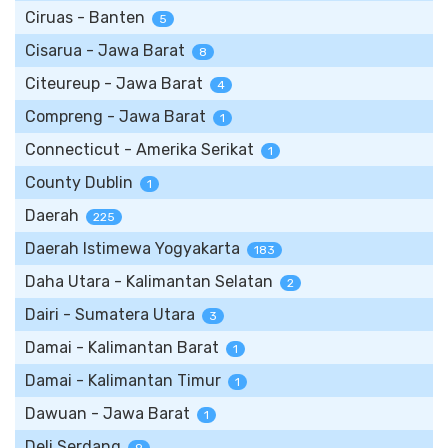
Ciruas - Banten
5
Cisarua - Jawa Barat
8
Citeureup - Jawa Barat
4
Compreng - Jawa Barat
1
Connecticut - Amerika Serikat
1
County Dublin
1
Daerah
225
Daerah Istimewa Yogyakarta
183
Daha Utara - Kalimantan Selatan
2
Dairi - Sumatera Utara
3
Damai - Kalimantan Barat
1
Damai - Kalimantan Timur
1
Dawuan - Jawa Barat
1
Deli Serdang