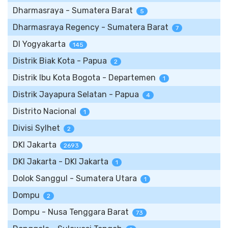
Dharmasraya - Sumatera Barat
5
Dharmasraya Regency - Sumatera Barat
7
DI Yogyakarta
145
Distrik Biak Kota - Papua
2
Distrik Ibu Kota Bogota - Departemen
1
Distrik Jayapura Selatan - Papua
4
Distrito Nacional
1
Divisi Sylhet
2
DKI Jakarta
2693
DKI Jakarta - DKI Jakarta
1
Dolok Sanggul - Sumatera Utara
1
Dompu
2
Dompu - Nusa Tenggara Barat
73