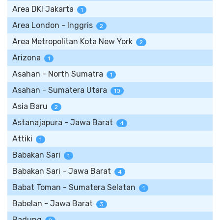
Area DKI Jakarta
1
Area London - Inggris
2
Area Metropolitan Kota New York
2
Arizona
1
Asahan - North Sumatra
1
Asahan - Sumatera Utara
10
Asia Baru
2
Astanajapura - Jawa Barat
4
Attiki
1
Babakan Sari
1
Babakan Sari - Jawa Barat
4
Babat Toman - Sumatera Selatan
1
Babelan - Jawa Barat
3
Badung