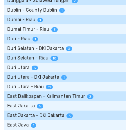
Donggala - Sulawesi Tengah
2
Dublin - County Dublin
1
Dumai - Riau
1
Dumai Timur - Riau
3
Duri - Riau
1
Duri Selatan - DKI Jakarta
3
Duri Selatan - Riau
10
Duri Utara
3
Duri Utara - DKI Jakarta
1
Duri Utara - Riau
11
East Balikpapan - Kalimantan Timur
3
East Jakarta
5
East Jakarta - DKI Jakarta
5
East Java
1