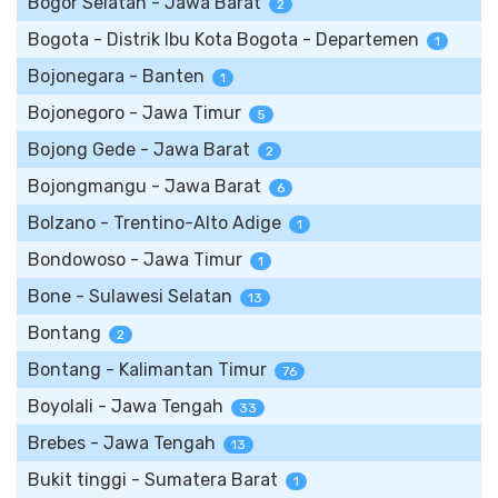
Bogor Selatan - Jawa Barat
2
Bogota - Distrik Ibu Kota Bogota - Departemen
1
Bojonegara - Banten
1
Bojonegoro - Jawa Timur
5
Bojong Gede - Jawa Barat
2
Bojongmangu - Jawa Barat
6
Bolzano - Trentino-Alto Adige
1
Bondowoso - Jawa Timur
1
Bone - Sulawesi Selatan
13
Bontang
2
Bontang - Kalimantan Timur
76
Boyolali - Jawa Tengah
33
Brebes - Jawa Tengah
13
Bukit tinggi - Sumatera Barat
1