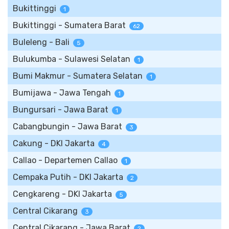
Bukittinggi
1
Bukittinggi - Sumatera Barat
62
Buleleng - Bali
5
Bulukumba - Sulawesi Selatan
1
Bumi Makmur - Sumatera Selatan
1
Bumijawa - Jawa Tengah
1
Bungursari - Jawa Barat
1
Cabangbungin - Jawa Barat
3
Cakung - DKI Jakarta
4
Callao - Departemen Callao
1
Cempaka Putih - DKI Jakarta
2
Cengkareng - DKI Jakarta
5
Central Cikarang
3
Central Cikarang - Jawa Barat
2