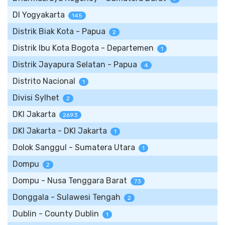
DI Yogyakarta
145
Distrik Biak Kota - Papua
2
Distrik Ibu Kota Bogota - Departemen
1
Distrik Jayapura Selatan - Papua
4
Distrito Nacional
1
Divisi Sylhet
2
DKI Jakarta
2693
DKI Jakarta - DKI Jakarta
1
Dolok Sanggul - Sumatera Utara
1
Dompu
2
Dompu - Nusa Tenggara Barat
73
Donggala - Sulawesi Tengah
2
Dublin - County Dublin
1