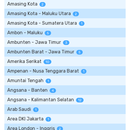
Amasing Kota
2
Amasing Kota - Maluku Utara
2
Amasing Kota - Sumatera Utara
1
Ambon - Maluku
5
Ambunten - Jawa Timur
3
Ambunten Barat - Jawa Timur
5
Amerika Serikat
10
Ampenan - Nusa Tenggara Barat
1
Amuntai Tengah
1
Angsana - Banten
4
Angsana - Kalimantan Selatan
12
Arab Saudi
1
Area DKI Jakarta
1
Area London - Inggris
2