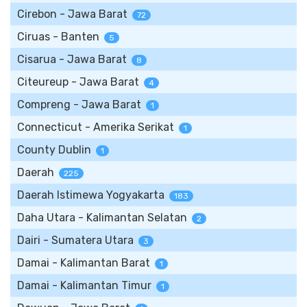
Cirebon - Jawa Barat
72
Ciruas - Banten
5
Cisarua - Jawa Barat
8
Citeureup - Jawa Barat
4
Compreng - Jawa Barat
1
Connecticut - Amerika Serikat
1
County Dublin
1
Daerah
225
Daerah Istimewa Yogyakarta
183
Daha Utara - Kalimantan Selatan
2
Dairi - Sumatera Utara
3
Damai - Kalimantan Barat
1
Damai - Kalimantan Timur
1