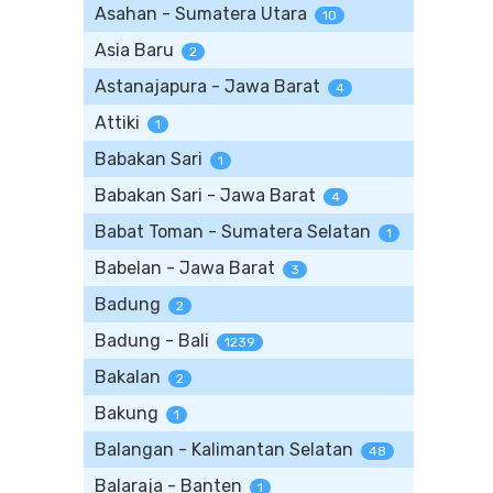
Asahan - Sumatera Utara
10
Asia Baru
2
Astanajapura - Jawa Barat
4
Attiki
1
Babakan Sari
1
Babakan Sari - Jawa Barat
4
Babat Toman - Sumatera Selatan
1
Babelan - Jawa Barat
3
Badung
2
Badung - Bali
1239
Bakalan
2
Bakung
1
Balangan - Kalimantan Selatan
48
Balaraja - Banten
1