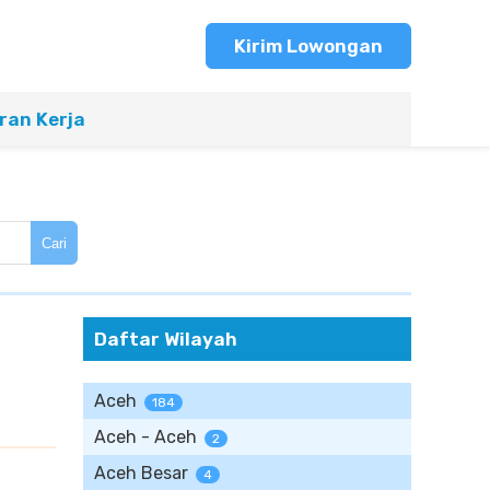
Kirim Lowongan
an Kerja
Cari
Daftar Wilayah
Aceh
184
Aceh - Aceh
2
Aceh Besar
4