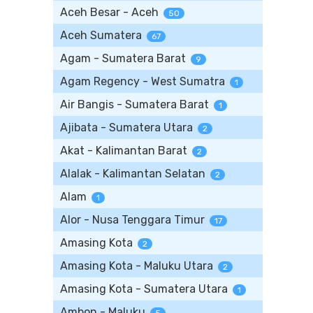
Aceh Besar - Aceh
50
Aceh Sumatera
67
Agam - Sumatera Barat
9
Agam Regency - West Sumatra
1
Air Bangis - Sumatera Barat
1
Ajibata - Sumatera Utara
2
Akat - Kalimantan Barat
2
Alalak - Kalimantan Selatan
2
Alam
1
Alor - Nusa Tenggara Timur
17
Amasing Kota
2
Amasing Kota - Maluku Utara
2
Amasing Kota - Sumatera Utara
1
Ambon - Maluku