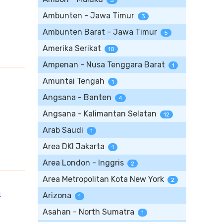
5
Ambunten - Jawa Timur
3
Ambunten Barat - Jawa Timur
5
Amerika Serikat
10
Ampenan - Nusa Tenggara Barat
1
Amuntai Tengah
1
Angsana - Banten
4
Angsana - Kalimantan Selatan
12
Arab Saudi
1
Area DKI Jakarta
1
Area London - Inggris
2
Area Metropolitan Kota New York
2
t
Arizona
1
Asahan - North Sumatra
1