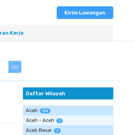
Kirim Lowongan
an Kerja
Cari
Daftar Wilayah
Aceh
184
Aceh - Aceh
2
Aceh Besar
4