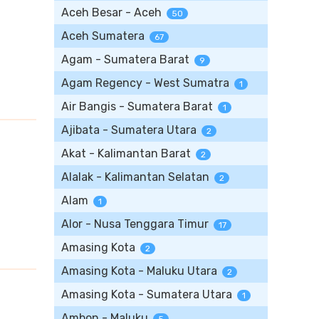
Aceh Besar - Aceh
50
Aceh Sumatera
67
Agam - Sumatera Barat
9
Agam Regency - West Sumatra
1
Air Bangis - Sumatera Barat
1
Ajibata - Sumatera Utara
2
Akat - Kalimantan Barat
2
Alalak - Kalimantan Selatan
2
Alam
1
Alor - Nusa Tenggara Timur
17
Amasing Kota
2
Amasing Kota - Maluku Utara
2
Amasing Kota - Sumatera Utara
1
Ambon - Maluku