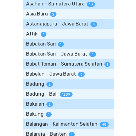
Asahan - Sumatera Utara
10
Asia Baru
2
Astanajapura - Jawa Barat
4
Attiki
1
Babakan Sari
1
Babakan Sari - Jawa Barat
4
Babat Toman - Sumatera Selatan
1
Babelan - Jawa Barat
3
Badung
2
Badung - Bali
1239
Bakalan
2
Bakung
1
Balangan - Kalimantan Selatan
48
Balaraja - Banten
1