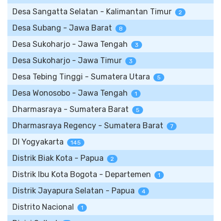
Desa Sangatta Selatan - Kalimantan Timur
2
Desa Subang - Jawa Barat
8
Desa Sukoharjo - Jawa Tengah
3
Desa Sukoharjo - Jawa Timur
3
Desa Tebing Tinggi - Sumatera Utara
5
Desa Wonosobo - Jawa Tengah
1
Dharmasraya - Sumatera Barat
5
Dharmasraya Regency - Sumatera Barat
7
DI Yogyakarta
145
Distrik Biak Kota - Papua
2
Distrik Ibu Kota Bogota - Departemen
1
Distrik Jayapura Selatan - Papua
4
Distrito Nacional
1