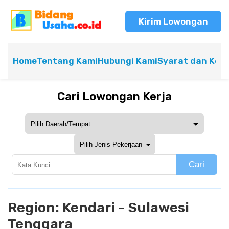
Kirim Lowongan
Home
Tentang Kami
Hubungi Kami
Syarat dan Ket
Cari Lowongan Kerja
Cari
Region:
Kendari - Sulawesi
Tenggara