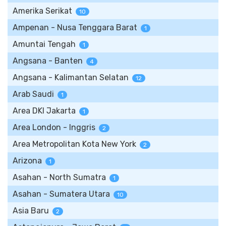
Amerika Serikat
10
Ampenan - Nusa Tenggara Barat
1
Amuntai Tengah
1
Angsana - Banten
4
Angsana - Kalimantan Selatan
12
Arab Saudi
1
Area DKI Jakarta
1
Area London - Inggris
2
Area Metropolitan Kota New York
2
Arizona
1
Asahan - North Sumatra
1
Asahan - Sumatera Utara
10
Asia Baru
2