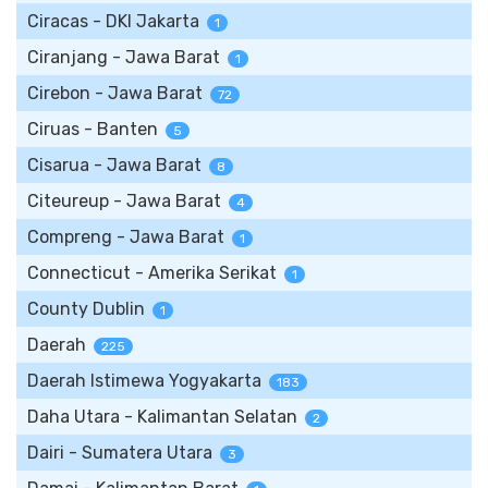
Ciracas - DKI Jakarta
1
Ciranjang - Jawa Barat
1
Cirebon - Jawa Barat
72
Ciruas - Banten
5
Cisarua - Jawa Barat
8
Citeureup - Jawa Barat
4
Compreng - Jawa Barat
1
Connecticut - Amerika Serikat
1
County Dublin
1
Daerah
225
Daerah Istimewa Yogyakarta
183
Daha Utara - Kalimantan Selatan
2
Dairi - Sumatera Utara
3