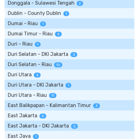
Donggala - Sulawesi Tengah
2
Dublin - County Dublin
1
Dumai - Riau
1
Dumai Timur - Riau
3
Duri - Riau
1
Duri Selatan - DKI Jakarta
3
Duri Selatan - Riau
10
Duri Utara
3
Duri Utara - DKI Jakarta
1
Duri Utara - Riau
11
East Balikpapan - Kalimantan Timur
3
East Jakarta
5
East Jakarta - DKI Jakarta
5
East Java
1