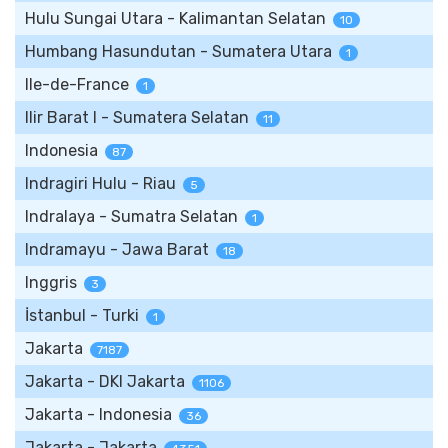
Hulu Sungai Utara - Kalimantan Selatan
10
Humbang Hasundutan - Sumatera Utara
1
Ile-de-France
1
Ilir Barat I - Sumatera Selatan
11
Indonesia
87
Indragiri Hulu - Riau
5
Indralaya - Sumatra Selatan
1
Indramayu - Jawa Barat
18
Inggris
3
İstanbul - Turki
1
Jakarta
7187
Jakarta - DKI Jakarta
1106
Jakarta - Indonesia
36
Jakarta - Jakarta