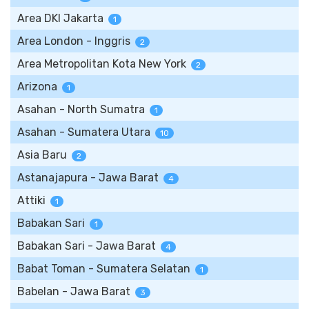
Area DKI Jakarta
1
Area London - Inggris
2
Area Metropolitan Kota New York
2
Arizona
1
Asahan - North Sumatra
1
Asahan - Sumatera Utara
10
Asia Baru
2
Astanajapura - Jawa Barat
4
Attiki
1
Babakan Sari
1
Babakan Sari - Jawa Barat
4
Babat Toman - Sumatera Selatan
1
Babelan - Jawa Barat
3