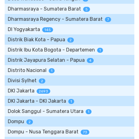
Dharmasraya - Sumatera Barat
5
Dharmasraya Regency - Sumatera Barat
7
DI Yogyakarta
145
Distrik Biak Kota - Papua
2
Distrik Ibu Kota Bogota - Departemen
1
Distrik Jayapura Selatan - Papua
4
Distrito Nacional
1
Divisi Sylhet
2
DKI Jakarta
2693
DKI Jakarta - DKI Jakarta
1
Dolok Sanggul - Sumatera Utara
1
Dompu
2
Dompu - Nusa Tenggara Barat
73