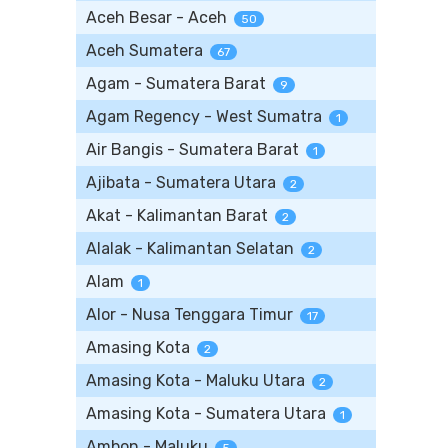
Aceh Besar - Aceh
50
Aceh Sumatera
67
Agam - Sumatera Barat
9
Agam Regency - West Sumatra
1
Air Bangis - Sumatera Barat
1
Ajibata - Sumatera Utara
2
Akat - Kalimantan Barat
2
Alalak - Kalimantan Selatan
2
Alam
1
Alor - Nusa Tenggara Timur
17
Amasing Kota
2
Amasing Kota - Maluku Utara
2
Amasing Kota - Sumatera Utara
1
Ambon - Maluku