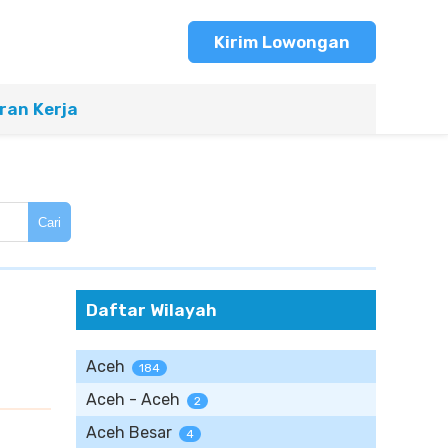
Kirim Lowongan
an Kerja
Cari
Daftar Wilayah
Aceh
184
Aceh - Aceh
2
Aceh Besar
4