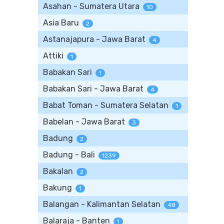
Asahan - Sumatera Utara
10
Asia Baru
2
Astanajapura - Jawa Barat
4
Attiki
1
Babakan Sari
1
Babakan Sari - Jawa Barat
4
Babat Toman - Sumatera Selatan
1
Babelan - Jawa Barat
3
Badung
2
Badung - Bali
1239
Bakalan
2
Bakung
1
Balangan - Kalimantan Selatan
48
Balaraja - Banten
1