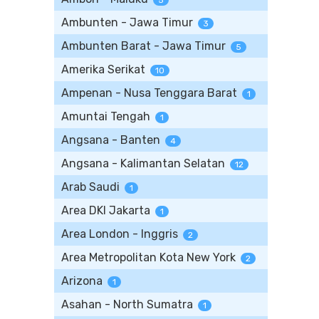
5
Ambunten - Jawa Timur
3
Ambunten Barat - Jawa Timur
5
Amerika Serikat
10
Ampenan - Nusa Tenggara Barat
1
Amuntai Tengah
1
Angsana - Banten
4
Angsana - Kalimantan Selatan
12
Arab Saudi
1
Area DKI Jakarta
1
Area London - Inggris
2
Area Metropolitan Kota New York
2
Arizona
1
Asahan - North Sumatra
1