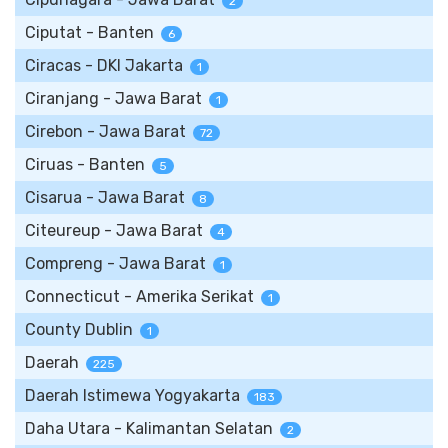
2
Ciputat - Banten
6
Ciracas - DKI Jakarta
1
Ciranjang - Jawa Barat
1
Cirebon - Jawa Barat
72
Ciruas - Banten
5
Cisarua - Jawa Barat
8
Citeureup - Jawa Barat
4
Compreng - Jawa Barat
1
Connecticut - Amerika Serikat
1
County Dublin
1
Daerah
225
Daerah Istimewa Yogyakarta
183
Daha Utara - Kalimantan Selatan
2