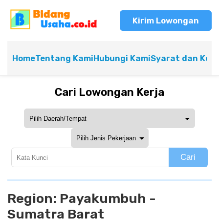
Kirim Lowongan
Home
Tentang Kami
Hubungi Kami
Syarat dan Ket
Cari Lowongan Kerja
Cari
Region:
Payakumbuh -
Sumatra Barat