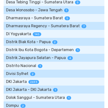
Desa Tebing Tinggi - Sumatera Utara
5
Desa Wonosobo - Jawa Tengah
1
Dharmasraya - Sumatera Barat
5
Dharmasraya Regency - Sumatera Barat
7
DI Yogyakarta
145
Distrik Biak Kota - Papua
2
Distrik Ibu Kota Bogota - Departemen
1
Distrik Jayapura Selatan - Papua
4
Distrito Nacional
1
Divisi Sylhet
2
DKI Jakarta
2693
DKI Jakarta - DKI Jakarta
1
Dolok Sanggul - Sumatera Utara
1
Dompu
2