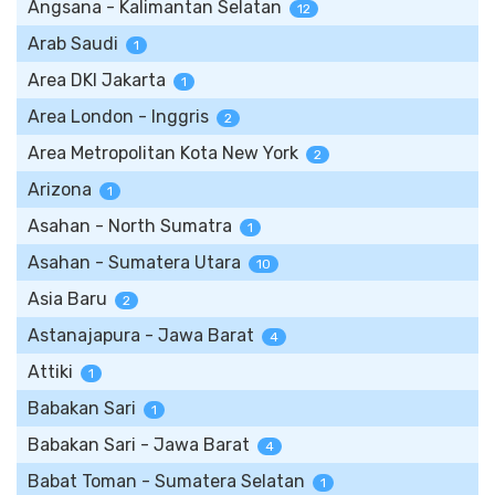
Angsana - Kalimantan Selatan
12
Arab Saudi
1
Area DKI Jakarta
1
Area London - Inggris
2
Area Metropolitan Kota New York
2
Arizona
1
Asahan - North Sumatra
1
Asahan - Sumatera Utara
10
Asia Baru
2
Astanajapura - Jawa Barat
4
Attiki
1
Babakan Sari
1
Babakan Sari - Jawa Barat
4
Babat Toman - Sumatera Selatan
1