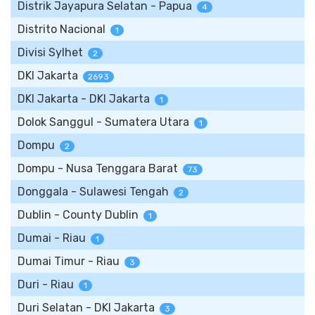
Distrik Jayapura Selatan - Papua
4
Distrito Nacional
1
Divisi Sylhet
2
DKI Jakarta
2693
DKI Jakarta - DKI Jakarta
1
Dolok Sanggul - Sumatera Utara
1
Dompu
2
Dompu - Nusa Tenggara Barat
73
Donggala - Sulawesi Tengah
2
Dublin - County Dublin
1
Dumai - Riau
1
Dumai Timur - Riau
3
Duri - Riau
1
Duri Selatan - DKI Jakarta
3