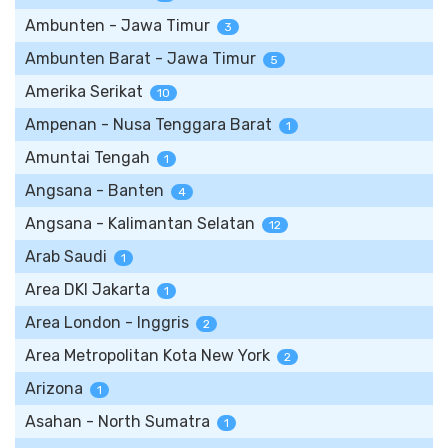
Ambunten - Jawa Timur
3
Ambunten Barat - Jawa Timur
5
Amerika Serikat
10
Ampenan - Nusa Tenggara Barat
1
Amuntai Tengah
1
Angsana - Banten
4
Angsana - Kalimantan Selatan
12
Arab Saudi
1
Area DKI Jakarta
1
Area London - Inggris
2
Area Metropolitan Kota New York
2
Arizona
1
Asahan - North Sumatra
1